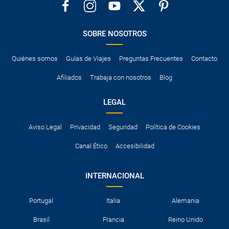
En el caso de kilometraje limitado, cargo por distancia adicional
recorrida
SOBRE NOSOTROS
Recomendamos consultar las condiciones de la reserva y las
condiciones particulares de la compañía de alquiler de coche en
el momento de formalizar la reserva en nuestra web.
Quiénes somos
Guías de Viajes
Preguntas Frecuentes
Contacto
Afiliados
Trabaja con nosotros
Blog
LEGAL
Aviso Legal
Privacidad
Seguridad
Política de Cookies
Canal Ético
Accesibilidad
INTERNACIONAL
Portugal
Italia
Alemania
Brasil
Francia
Reino Unido