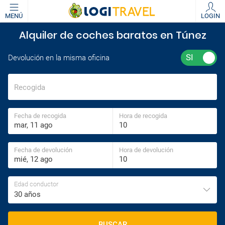
MENÚ
LOGIN
Alquiler de coches baratos en Túnez
Devolución en la misma oficina
Recogida
Fecha de recogida
Hora de recogida
Fecha de devolución
Hora de devolución
Edad conductor
30 años
BUSCAR