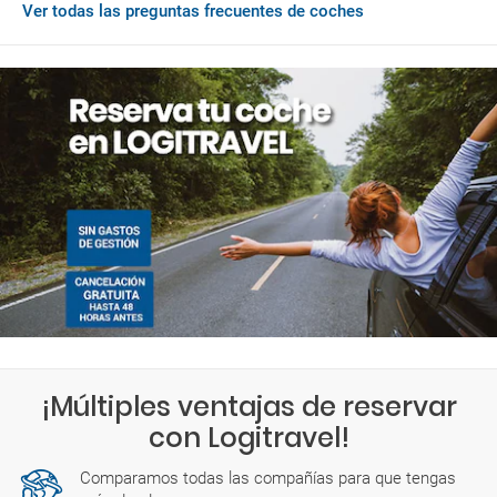
Ver todas las preguntas frecuentes de coches
Si al llegar a Mount Magnet deseas adquirir servicios
adicionales o debes pagar algún cargo pendiente deberás
hacerlo con la moneda de Australia, que es AUD.
¡Múltiples ventajas de reservar
con Logitravel!
Comparamos todas las compañías para que tengas