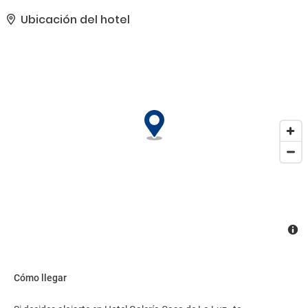
un servicio de recepción las 24 horas a tu disposición. Se ofrece
servicio de transporte al aeropuerto (ida y vuelta) de pago
Ubicación del hotel
disponible 24 horas..
Cómo llegar