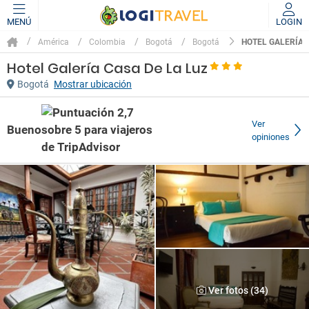
MENÚ
LOGIN
HOTEL GALERÍA 
América
Colombia
Bogotá
Bogotá
Hotel Galería Casa De La Luz
Bogotá
Mostrar ubicación
Ver
Bueno
opiniones
Ver fotos (34)