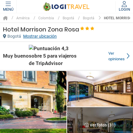
MENÚ
LOGIN
HOTEL MORRISO
América
Colombia
Bogotá
Bogotá
Hotel Morrison Zona Rosa
Bogotá
Mostrar ubicación
Ver
Muy bueno
opiniones
Ver fotos (31)