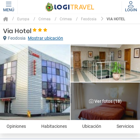
MENÚ
LOGIN
VIA HOTEL
Europa
Crimea
Crimea
Feodosia
Via Hotel
Feodosia
Mostrar ubicación
Ver fotos (18)
Opiniones
Habitaciones
Ubicación
Servicios