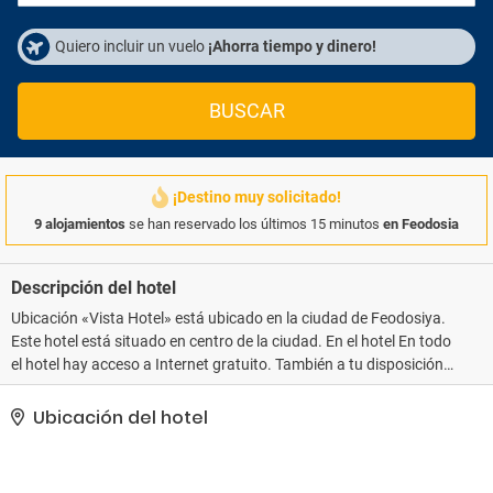
Quiero incluir un vuelo
¡Ahorra tiempo y dinero!
BUSCAR
¡Destino muy solicitado!
9 alojamientos
se han reservado los últimos 15 minutos
en Feodosia
Descripción del hotel
Ubicación «Vista Hotel» está ubicado en la ciudad de Feodosiya.
Este hotel está situado en centro de la ciudad. En el hotel En todo
el hotel hay acceso a Internet gratuito. También a tu disposición
está el aparcamiento. Aparte de eso, los clientes pueden pedir el
servicio de traslado desde y hasta el aeropuerto. En el hotel hay
Ubicación del hotel
un centro de negocios. Los recepcionistas que están las 24 horas
del día te contarán todo sobre los lugares de interés cercanos y en
caso de necesidad te pedirán el taxi. En todas las habitaciones del