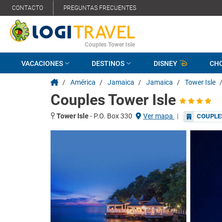
CONTACTO
PREGUNTAS FRECUENTES
Couples Tower Isle
VACACIONES
DESTINOS
DISNEY
CH
/
América
/
Jamaica
/
Jamaica
/
Tower Isle
Couples Tower Isle
Tower Isle
-
P.O. Box 330
Ver mapa
|
COUPLE