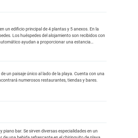
 un edificio principal de 4 plantas y 5 anexos. En la
spedes. Los huéspedes del alojamiento son recibidos con
o automático ayudan a proporcionar una estancia…
 de un paisaje único al lado de la playa. Cuenta con una
encontrará numerosos restaurantes, tiendas y bares.
 piano bar. Se sirven diversas especialidades en un
 de una bebida refrescante en el chiringuito de playa.