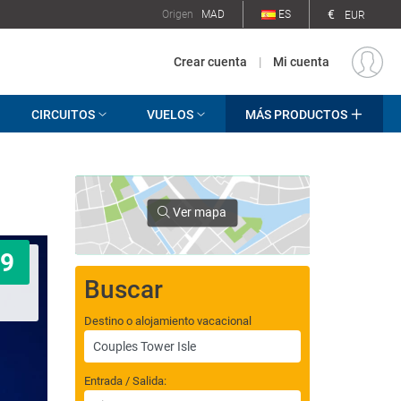
€
Origen
MAD
ES
EUR
Crear cuenta
|
Mi cuenta
CIRCUITOS
VUELOS
MÁS PRODUCTOS
Ver mapa
9
Buscar
Destino o alojamiento vacacional
Entrada / Salida: