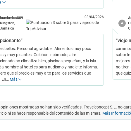
s
03/04/2026
humbertos809
A
A
Kingston,
O
Jamaica
C
pcionante”
“viejo 
es bellos. Personal agradable. Alimentos muy poco
caramba 
os y muy picantes. Colchón incómodo, aire
sabor le
cionado no climatiza bien, piscinas pequeñas, y la isla
mejores 
 da nombre al hotel es para nudismo y nadie te informa.
no tiren
ero que el precio es muy alto para los servicios que
que qui
. En…
Más
 opiniones mostradas no han sido verificadas. Travelconcept S.L. no gar
vicio ni se hace responsable del contenido de las mismas.
Más Informaci