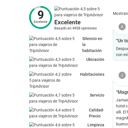
9
Mostra
Excelente
Excelente
A
Basado en 4958 opiniones
Silencio en
“Un t
la
Despué
habitación
con es
Ubicación
Habitaciones
J
“Magn
Servicio
Jamaic
hotel 
Calidad-
allí. E
Precio
magníf
buenos
Limpieza