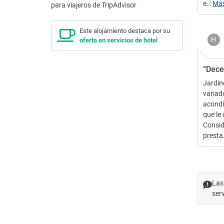
e…
Má
Este alojamiento destaca por su
H
oferta en servicios de hotel
“Dece
Jardin
variad
acondi
que le
Consid
presta
Las
ser