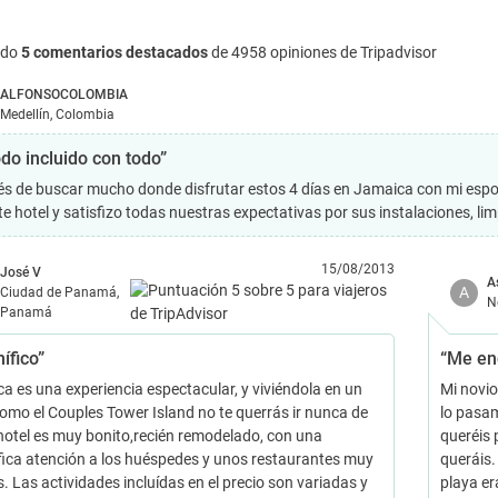
ndo
5 comentarios destacados
de 4958 opiniones de Tripadvisor
ALFONSOCOLOMBIA
Medellín, Colombia
odo incluido con todo”
s de buscar mucho donde disfrutar estos 4 días en Jamaica con mi esposa
te hotel y satisfizo todas nuestras expectativas por sus instalaciones, li
15/08/2013
José V
A
A
Ciudad de Panamá,
N
Panamá
ífico”
“Me en
a es una experiencia espectacular, y viviéndola en un
Mi novio
como el Couples Tower Island no te querrás ir nunca de
lo pasam
l hotel es muy bonito,recién remodelado, con una
queréis 
ica atención a los huéspedes y unos restaurantes muy
queráis.
. Las actividades incluídas en el precio son variadas y
playa er