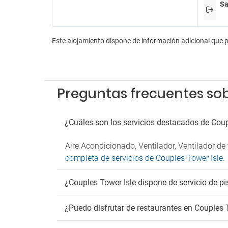
Sa
Aeróbi
Anima
Billar
Casin
Este alojamiento dispone de información adicional que 
Discot
Sala d
Sala d
Tiendas
Preguntas frecuentes sob
Pa
Parkin
¿Cuáles son los servicios destacados de Coup
Parkin
Aire Acondicionado, Ventilador, Ventilador de
Fu
completa de servicios de Couples Tower Isle
.
Zona 
¿Couples Tower Isle dispone de servicio de p
¿Puedo disfrutar de restaurantes en Couples 