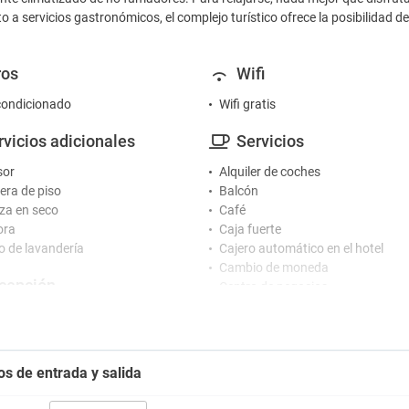
 a servicios gastronómicos, el complejo turístico ofrece la posibilidad de 
ros
Wifi
condicionado
Wifi gratis
rvicios adicionales
Servicios
sor
Alquiler de coches
ra de piso
Balcón
za en seco
Café
ora
Caja fuerte
io de lavandería
Cajero automático en el hotel
Cambio de moneda
cepción
Centro de negocios
Jardín
ión 24 horas
Maquina de café
io de botones en la recepción
Peluquería / Barbería
o de conserjería
Plancha para ropa
os de entrada y salida
Sala de banquetes y eventos
tretenimiento
Secador