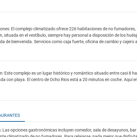
iones: El complejo climatizado ofrece 226 habitaciones de no fumadores, en
n, situada en el vestíbulo, siempre hay personal a disposición de los hué
da de bienvenida. Servicios como caja fuerte, oficina de cambio y cajer
n: Este complejo es un lugar histórico y romántico situado entre casi 8 ha
vada con playa. El centro de Ocho Rios está a 20 minutos en coche. Aquí 
AURANTES
 Las opciones gastronómicas incluyen comedor, sala de desayunos, bar y
nte climatizado de no fumadores. Para relajarse, nada mejor que disfrutar