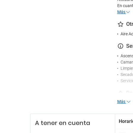
En cuanto
Más
Ot
Aire A
Se
Ascen
Camare
Limpie
Secad
Servic
Re
Más
Recepc
Servic
Servici
Horari
A tener en cuenta
En