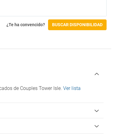
Spa
Actividades
Campo de golf
¿Te ha convencido?
BUSCAR DISPONIBILIDAD
Ping Pong
Pista de tenis
Accesibilidad
Acceso en silla de ruedas
Check-in/Check-out
Entrada a partir de las 16:00
tacados de Couples Tower Isle.
Ver lista
Salida hasta las 11:00