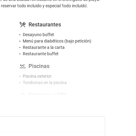
reservar todo incluido y especial 'todo incluido'.
Restaurantes
Desayuno buffet
Menú para diabéticos (bajo petición)
Restaurante a la carta
Restaurante buffet
Piscinas
Piscina exterior
Tumbonas en la piscina
Gimnasio y SPA
Gimnasio
Hidromasaje
Jacuzzi
Masajes
Sauna