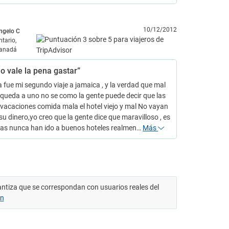
10/12/2012
ngelo C
ntario,
anadá
no vale la pena gastar”
fue mi segundo viaje a jamaica , y la verdad que mal
 queda a uno no se como la gente puede decir que las
vacaciones comida mala el hotel viejo y mal No vayan
 su dinero,yo creo que la gente dice que maravilloso , es
zas nunca han ido a buenos hoteles realmen…
Más
antiza que se correspondan con usuarios reales del
ón