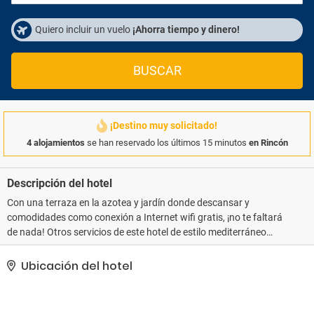
Quiero incluir un vuelo
¡Ahorra tiempo y dinero!
BUSCAR
¡Destino muy solicitado!
4 alojamientos
se han reservado los últimos 15 minutos
en Rincón
Descripción del hotel
Con una terraza en la azotea y jardín donde descansar y
comodidades como conexión a Internet wifi gratis, ¡no te faltará
de nada! Otros servicios de este hotel de estilo mediterráneo
incluyen servicios de conserjería, servicio de celebración de bodas
y una zona de pícnic.. Tendrás check-in exprés, check-out exprés y
Ubicación del hotel
tintorería a tu disposición. Pagando un pequeño suplemento
podrás aprovechar prestaciones como servicio de transporte al
aeropuerto (ida y vuelta) disponible 24 horas y aparcamiento sin