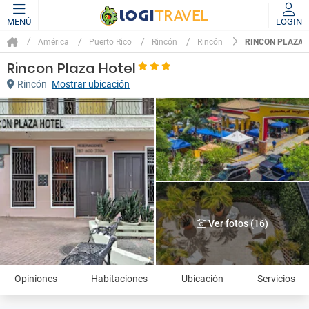
MENÚ
LOGIN
RINCON PLAZA 
América
Puerto Rico
Rincón
Rincón
Rincon Plaza Hotel
Rincón
Mostrar ubicación
Ver fotos (16)
Opiniones
Habitaciones
Ubicación
Servicios