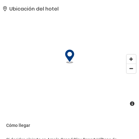
el paisaje. Con el servicio de transporte a la playa gratuito, estarás
tomando el sol en un abrir y cerrar de ojos.. Tendrás tintorería, un
Ubicación del hotel
servicio de recepción las 24 horas y consigna de equipaje a tu
disposición. Pagando un pequeño suplemento podrás aprovechar
prestaciones como servicio de transporte al aeropuerto (ida y
vuelta) disponible 24 horas y aparcamiento sin asistencia
gratuito..
Cómo llegar