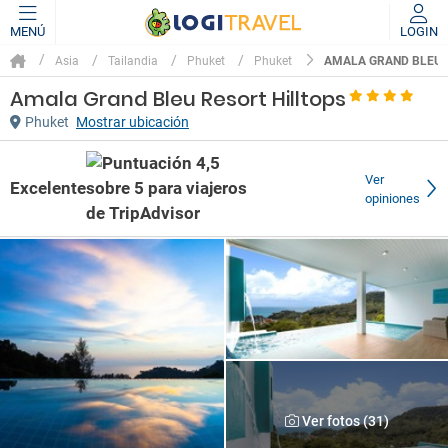
MENÚ
LOGIN
AMALA GRAND BLEU 
Asia
Tailandia
Phuket
Phuket
Amala Grand Bleu Resort Hilltops
Phuket
Mostrar ubicación
Ver
Excelente
opiniones
Ver fotos (31)