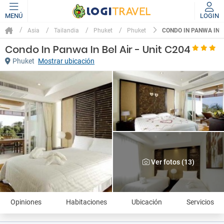
MENÚ
LOGIN
CONDO IN PANWA IN B
Asia
Tailandia
Phuket
Phuket
Condo In Panwa In Bel Air - Unit C204
Phuket
Mostrar ubicación
Ver fotos (13)
Opiniones
Habitaciones
Ubicación
Servicios