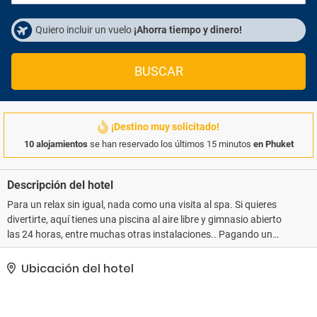
Quiero incluir un vuelo
¡Ahorra tiempo y dinero!
BUSCAR
¡Destino muy solicitado!
10 alojamientos
se han reservado los últimos 15 minutos
en Phuket
Descripción del hotel
Para un relax sin igual, nada como una visita al spa. Si quieres
divertirte, aquí tienes una piscina al aire libre y gimnasio abierto
las 24 horas, entre muchas otras instalaciones.. Pagando un
pequeño suplemento podrás aprovechar prestaciones como
servicio de transporte al aeropuerto (ida y vuelta) disponible 24
Ubicación del hotel
horas y aparcamiento sin asistencia gratuito..