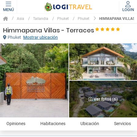
MENÚ
LOGIN
HIMMAPANA VILLAS 
Asia
Tailandia
Phuket
Phuket
Himmapana Villas - Terraces
Phuket
Mostrar ubicación
Ver fotos (6)
Opiniones
Habitaciones
Ubicación
Servicios