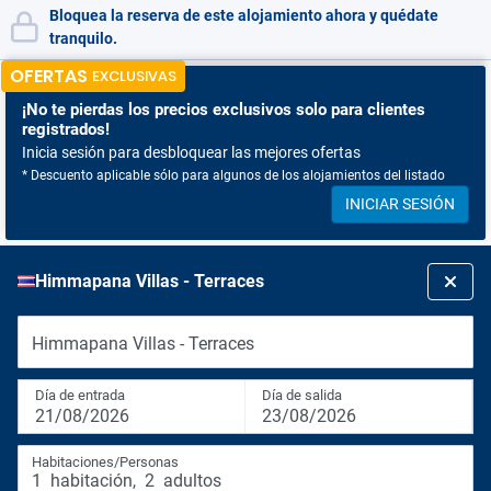
Bloquea la reserva de este alojamiento ahora y quédate
tranquilo.
OFERTAS
EXCLUSIVAS
¡No te pierdas
los precios exclusivos solo para clientes
registrados!
Inicia sesión para desbloquear las mejores ofertas
* Descuento aplicable sólo para algunos de los alojamientos del listado
INICIAR SESIÓN
Himmapana Villas - Terraces
Himmapana Villas - Terraces
Día de entrada
Día de salida
21/08/2026
23/08/2026
Habitaciones/Personas
1
habitación
,
2
adultos