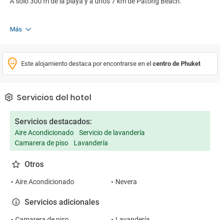
A solo 300 m de la playa y a unos 7 km de Patong Beach.
aire acondicionado regulable, caja fuerte, escritorio y sillas y
balcón o terraza. Siguiendo la filosofía del gobierno 'una ciudad,
un producto' (Un 'tambon', un producto), el interior transmite una
Más
sensación relajante estilo Zen de serenidad, gracias a la
abundante luz natural y la brisa, así como la rica mezcla de
influencias tailandesas clásicas y contemporáneas.
Este alojamiento destaca por encontrarse en el
centro de Phuket
Servicios del hotel
Servicios destacados:
Aire Acondicionado
Servicio de lavandería
Camarera de piso
Lavandería
Otros
Aire Acondicionado
Nevera
Servicios adicionales
Camarera de piso
Lavandería