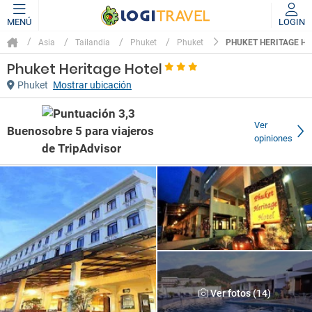
MENÚ
LOGIN
PHUKET HERITAGE H
Asia
Tailandia
Phuket
Phuket
Phuket Heritage Hotel
Phuket
Mostrar ubicación
Ver
Bueno
opiniones
Ver fotos (14)