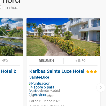
a hora
Última hora
 INFO
RESUMEN
+ INFO
 Hotel &
Karibea Sainte Luce Hotel
Sainte-Luce
Vuelos desde Madrid
9 días / 7 noches
Salida el 12 ago 2026