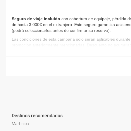
Seguro de viaje incluido
con cobertura de equipaje, pérdida de
de hasta 3.000€ en el extranjero. Este seguro garantiza asistenc
(podrá seleccionarlos antes de confirmar su reserva)
.
Las condiciones de esta campaña sólo serán aplicables durante 
promoción anteriormente mencionadas. Descuento no acumulab
Destinos recomendados
Martinica