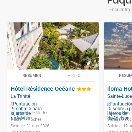
Paque
Encuentra 
RESUMEN
+ INFO
RESU
Hôtel Résidence Océane
Iloma Ho
La Trinité
Sainte-Luce
Vuelos desde Madrid
Vuelos desde
9 días / 7 noches
9 días / 7 no
Salida el 11 ago 2026
Salida el 12 