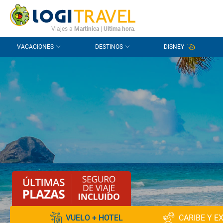
CONTACTO
PREGUNTAS FRECUENTES
Viajes a
Martinica
|
Ultima hora
.
VACACIONES
DESTINOS
DISNEY
VUELO + HOTEL
CARIBE Y E