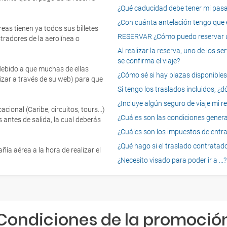
¿Qué caducidad debe tener mi pasapo
¿Con cuánta antelación tengo que e
eas tienen ya todos sus billetes
RESERVAR ¿Cómo puedo reservar un
tradores de la aerolínea o
Al realizar la reserva, uno de los 
se confirma el viaje?
 debido a que muchas de ellas
¿Cómo sé si hay plazas disponibles e
izar a través de su web) para que
Si tengo los traslados incluidos, ¿
¿Incluye algún seguro de viaje mi r
onal (Caribe, circuitos, tours...)
¿Cuáles son las condiciones general
 antes de salida, la cual deberás
¿Cuáles son los impuestos de entrad
¿Qué hago si el traslado contratado
ía aérea a la hora de realizar el
¿Necesito visado para poder ir a ...?
Condiciones de la promoció