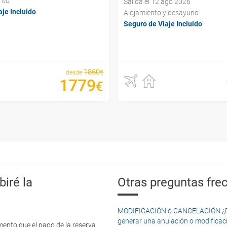
nto
Salida el 12 ago 2026
je Incluido
Alojamiento y desayuno
Seguro de Viaje Incluido
1860
€
desde
1779
€
iré la
Otras preguntas frec
MODIFICACIÓN ó CANCELACIÓN ¿Pued
generar una anulación o modificaci
mento que el pago de la reserva