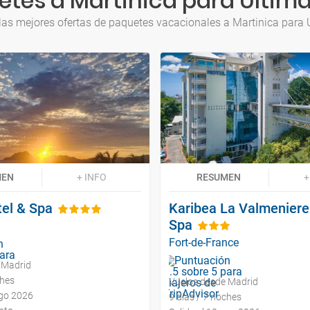
tes a Martinica para Últim
las mejores ofertas de paquetes vacacionales a Martinica para 
MEN
+ INFO
RESUMEN
+
tel & Spa
Karibea La Valmeniere
Spa
Fort-de-France
 Madrid
ches
Vuelos desde Madrid
ago 2026
9 días / 7 noches