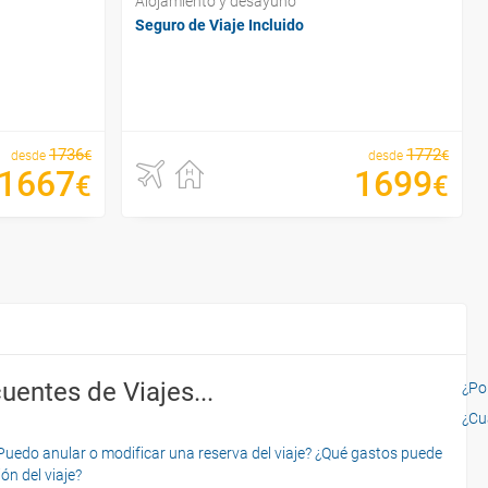
Alojamiento y desayuno
Seguro de Viaje Incluido
1736
1772
€
€
desde
desde
1667
1699
€
€
uentes de Viajes...
¿Por
¿Cu
o anular o modificar una reserva del viaje? ¿Qué gastos puede
ón del viaje?