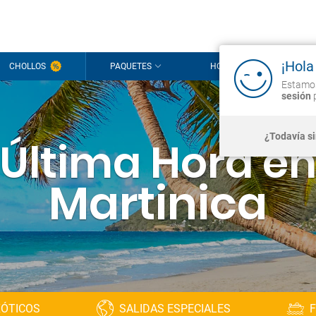
¡Hola
CHOLLOS
PAQUETES
HOTELES
CR
Estamos
sesión
p
¿Todavía s
Última Hora e
Martinica
XÓTICOS
SALIDAS ESPECIALES
F