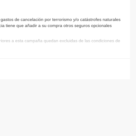
astos de cancelación por terrorismo y/o catástrofes naturales
encia tiene que añadir a su compra otros seguros opcionales
eriores a esta campaña quedan excluidas de las condiciones de