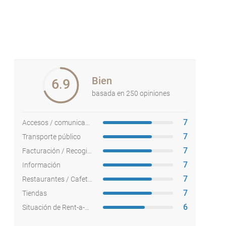
Bien
6.9
basada en 250 opiniones
7
Accesos / comunicaciones
7
Transporte público
7
Facturación / Recogida equipajes
7
Información
7
Restaurantes / Cafeterías
7
Tiendas
6
Situación de Rent-a-cars