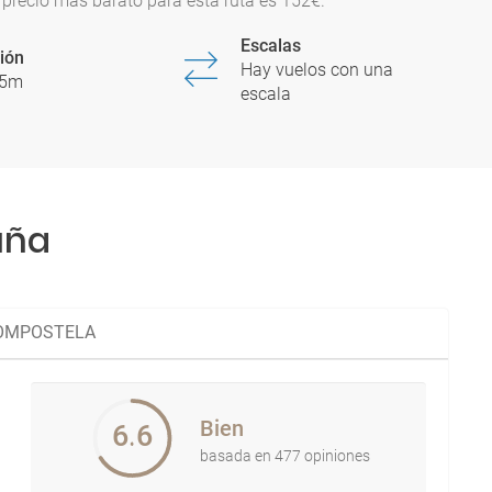
precio más barato para esta ruta es 152€.
Escalas
ión
Hay vuelos con una
55m
escala
uña
COMPOSTELA
Bien
6.6
basada en 477 opiniones