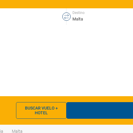
Destino
BUSCAR VUELO +
HOTEL
ña
Malta