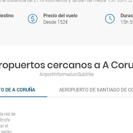
una distancia de 2118 kilómetros y tardan de media 15h 55m. El 
estino
Precio del vuelo
Durac
Desde 152€
15h 
ropuertos cercanos a A Cor
AirportInformationSubtitle
O DE A CORUÑA
AEROPUERTO DE SANTIAGO DE 
la red de
ítrofe
ar el
, están