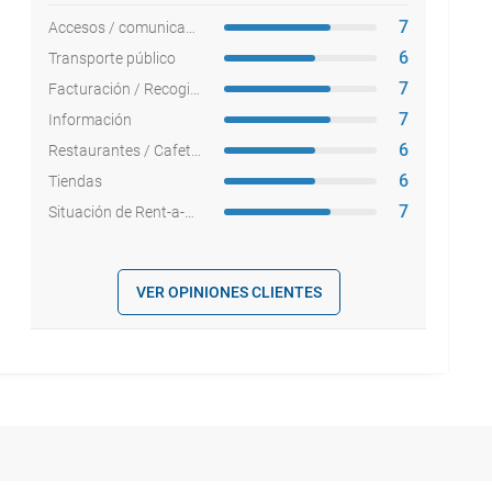
7
Accesos / comunicaciones
6
Transporte público
7
Facturación / Recogida equipajes
7
Información
6
Restaurantes / Cafeterías
6
Tiendas
7
Situación de Rent-a-cars
VER OPINIONES CLIENTES