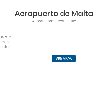
Aeropuerto de Malta
AirportInformationSubtitle
Malta, y
llamado
onocido
8
VER MAPA