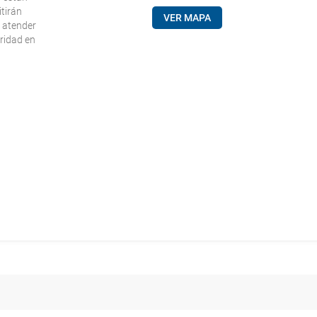
tirán
VER MAPA
a atender
uridad en