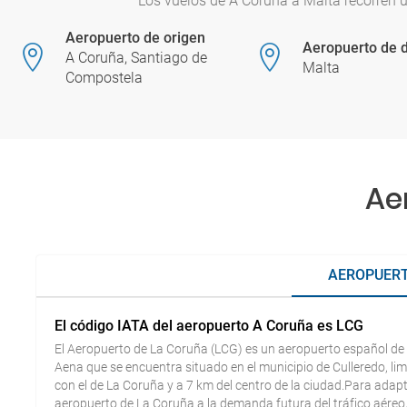
Los vuelos de A Coruña a Malta recorren 
Aeropuerto de origen
Aeropuerto de d
A Coruña, Santiago de
Malta
Compostela
Ae
AEROPUERT
El código IATA del aeropuerto A Coruña es LCG
El Aeropuerto de La Coruña (LCG) es un aeropuerto español de 
Aena que se encuentra situado en el municipio de Culleredo, lim
con el de La Coruña y a 7 km del centro de la ciudad.Para adapt
aeropuerto de La Coruña a la demanda futura del tráfico aéreo