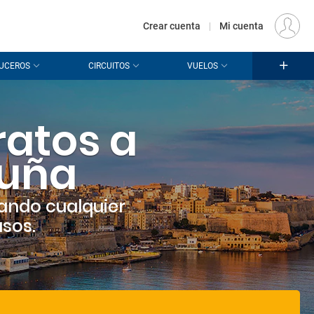
€
Origen
MADRID (MAD)
ES
EUR
Crear cuenta
|
Mi cuenta
UCEROS
CIRCUITOS
VUELOS
ratos a
ruña
ando cualquier
asos.