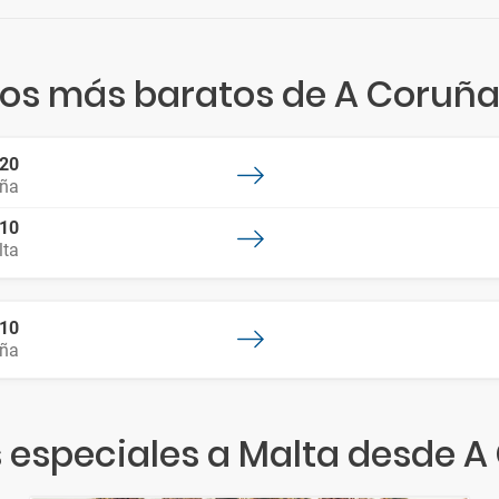
los más baratos de A Coruña
:20
uña
:10
lta
:10
uña
 especiales a Malta desde 