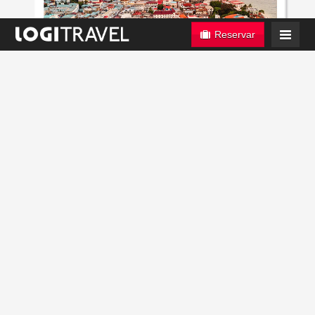
Reservar
Día 1: Ciudad de origen - Ciudad Zanzíbar
Salida con destino Ciudad Zanzíbar. Noche a bordo.
Día 2: Ciudad Zanzíbar
Llegada y traslado desde el aeropuerto al hotel seleccionado
Más de 2 millones de pasajeros
nos confiaron sus vacaciones en
en Ciudad Zanzíbar. Resto del día libre. Alojamiento.
2025. ¿Los motivos?