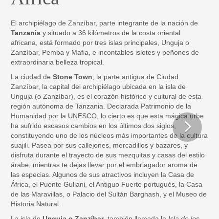
El archipiélago de Zanzíbar, parte integrante de la nación de
Tanzania
y situado a 36 kilómetros de la costa oriental
africana, está formado por tres islas principales, Unguja o
Zanzíbar, Pemba y Mafia, e incontables islotes y peñones de
extraordinaria belleza tropical.
La ciudad de
Stone Town
, la parte antigua de Ciudad
Zanzíbar, la capital del archipiélago ubicada en la isla de
Unguja (o Zanzíbar), es el corazón histórico y cultural de esta
región autónoma de Tanzania. Declarada Patrimonio de la
Humanidad por la UNESCO, lo cierto es que esta mágica urbe
ha sufrido escasos cambios en los últimos dos siglos,
constituyendo uno de los núcleos más importantes de la cultura
suajili. Pasea por sus callejones, mercadillos y bazares, y
disfruta durante el trayecto de sus mezquitas y casas del estilo
árabe, mientras te dejas llevar por el embriagador aroma de
las especias. Algunos de sus atractivos incluyen la Casa de
África, el Puente Guliani, el Antiguo Fuerte portugués, la Casa
de las Maravillas, o Palacio del Sultán Barghash, y el Museo de
Historia Natural.
La isla de
Unguja o Zanzíbar
, también llamada la
Isla de los