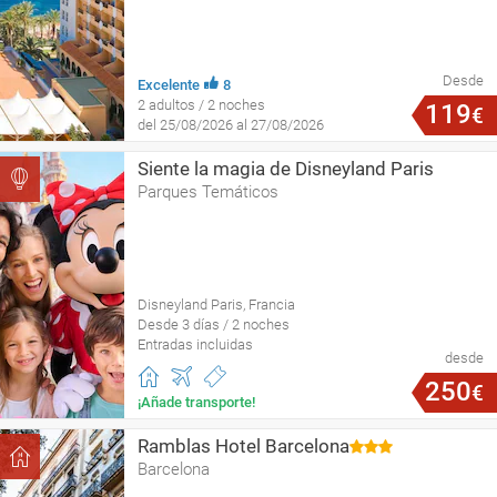
Desde
Excelente
8
2 adultos / 2 noches
119
€
del 25/08/2026 al 27/08/2026
Siente la magia de Disneyland Paris
Parques Temáticos
Disneyland Paris, Francia
Desde 3 días / 2 noches
Entradas incluidas
desde
250
€
¡Añade transporte!
Ramblas Hotel Barcelona
Barcelona