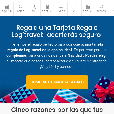
ago. 26
8 días
x2
sept. 26
5 días
x2
ago. 26
8 días
Regala una Tarjeta Regalo
Logitravel: ¡acertarás seguro!
Tenemos el regalo perfecto para cualquiera:
una tarjeta
regalo de Logitravel es la opción ideal
. Es perfecta para un
cumpleaños
, para unos
novios
, para
Navidad
… Puedes elegir
el importe que desees, personalizarla a tu gusto y entregarla.
¡Muy fácil y cómodo!
COMPRA TU TARJETA REGALO
Cinco razones
por las que tus