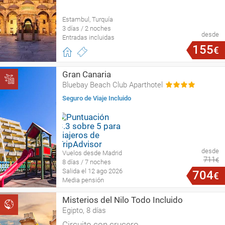
Estambul, Turquía
3 días / 2 noches
desde
Entradas incluidas
155
€
Gran Canaria
Bluebay Beach Club Aparthotel
Seguro de Viaje Incluido
desde
Vuelos desde Madrid
711
€
8 días / 7 noches
Salida el 12 ago 2026
704
€
Media pensión
Misterios del Nilo Todo Incluido
Egipto, 8 días
Circuito con crucero