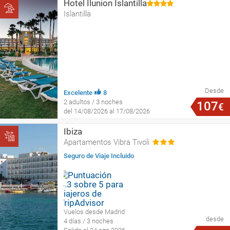
Hotel Ilunion Islantilla
Islantilla
Desde
Excelente
8
2 adultos / 3 noches
107
€
del 14/08/2026 al 17/08/2026
Ibiza
Apartamentos Vibra Tivoli
Seguro de Viaje Incluido
Vuelos desde Madrid
desde
4 días / 3 noches