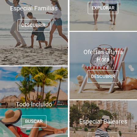
Especial Familias
EXPLORAR
DESCUBRIR 
Ofertas última
Hora
DESCUBRIR
Todo Incluido
Especial Baleares
BUSCAR