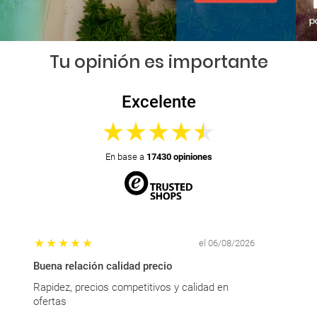
Tu opinión es importante
Excelente
En base a
17430 opiniones
el 06/08/2026
Buena relación calidad precio
La amabilid
Rapidez, precios competitivos y calidad en
La amabilid
ofertas
sido excelen
persona.