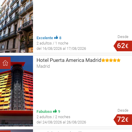
Desde
Excelente
8
2 adultos / 1 noche
62
€
del 16/08/2026 al 17/08/2026
Hotel Puerta America Madrid
Madrid
Desde
Fabuloso
9
2 adultos / 2 noches
72
€
del 24/08/2026 al 26/08/2026