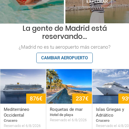
EXPLORAR
La gente de Madrid está
reservando...
¿Madrid no es tu aeropuerto más cercano?
CAMBIAR AEROPUERTO
876€
237€
93
Mediterráneo
Roquetas de mar
Islas Griegas y
Occidental
Hotel de playa
Adriático
Reservado el 6/8/2026
Crucero
Crucero
Reservado el 6/8/2026
Reservado el 4/8/2