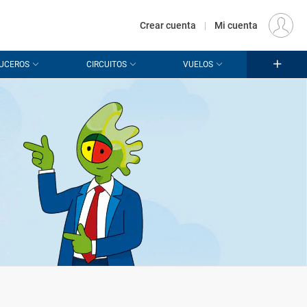
€
Origen
MADRID (MAD)
ES
EUR
Crear cuenta
|
Mi cuenta
UCEROS
CIRCUITOS
VUELOS