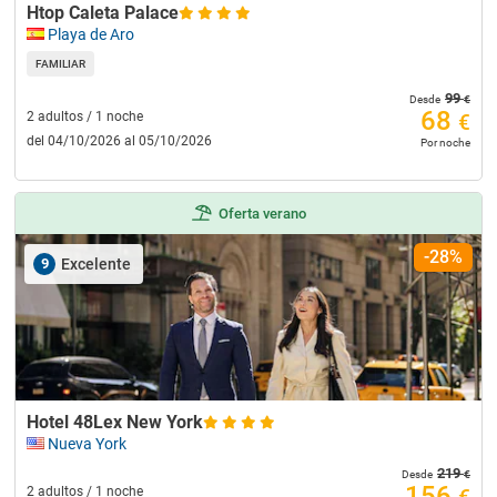
Htop Caleta Palace
Playa de Aro
FAMILIAR
99
€
Desde
68
2 adultos / 1 noche
€
del 04/10/2026 al 05/10/2026
Por noche
Oferta verano
-28%
9
Excelente
Hotel 48Lex New York
Nueva York
219
€
Desde
156
2 adultos / 1 noche