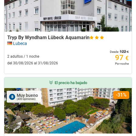
Tryp By Wyndham Lübeck Aquamarin
Lubeca
122
€
Desde
97
2 adultos / 1 noche
€
del 30/08/2026 al 31/08/2026
Por noche
El precio ha bajado
-31%
Muy bueno
8
(400 opiniones)