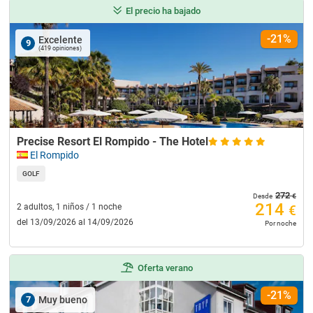
El precio ha bajado
-21%
Excelente
9
(419 opiniones)
Precise Resort El Rompido - The Hotel
El Rompido
GOLF
272
€
Desde
214
2 adultos, 1 niños / 1 noche
€
del 13/09/2026 al 14/09/2026
Por noche
Oferta verano
-21%
7
Muy bueno