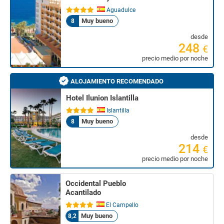
Aguadulce
Muy bueno
8
desde
248
€
precio medio por noche
ALOJAMIENTO RECOMENDADO
Hotel Ilunion Islantilla
Islantilla
Muy bueno
8
desde
214
€
precio medio por noche
Occidental Pueblo
Acantilado
El Campello
Muy bueno
8,2