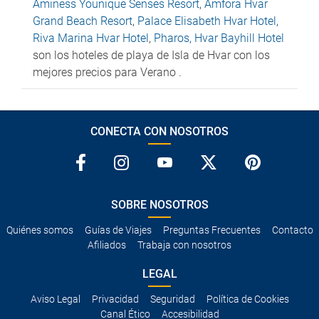
Aminess Younique Senses Resort
,
Amfora Hvar
Grand Beach Resort
,
Palace Elisabeth Hvar Hotel
,
Riva Marina Hvar Hotel
,
Pharos, Hvar Bayhill Hotel
son los hoteles de playa de Isla de Hvar con los
mejores precios para Verano .
CONECTA CON NOSOTROS
SOBRE NOSOTROS
Quiénes somos
Guías de Viajes
Preguntas Frecuentes
Contacto
Afiliados
Trabaja con nosotros
LEGAL
Aviso Legal
Privacidad
Seguridad
Política de Cookies
Canal Ético
Accesibilidad