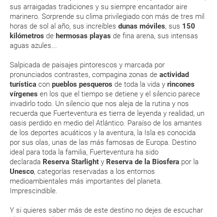
de mayor intensidad
sus arraigadas tradiciones y su siempre encantador aire
En caso de tener que enviarte la documentación de un paquete
vacacional (Caribe, circuitos, tours...) te enviaremos la documentación
marinero. Sorprende su clima privilegiado con más de tres mil
El bello interior de la isla es ideal para recorrerlo con
de tu reserva alrededor de 10 días antes de salida, la cual deberás
horas de sol al año, sus increíbles
dunas móviles
, sus
150
calma. Si te aventuras a zonas montañosas, evita ir en
imprimir y llevar contigo en el viaje.
kilómetros
de
hermosas playas
de fina arena, sus intensas
sandalias
aguas azules...
Esta documentación te será requerida en el mostrador de la compañía
Durante la primavera, Fuerteventura está especialmente
aérea a la hora de realizar el check-in el día de la salida.
bonita y verde. ¡Recórrela en bicicleta!
Salpicada de paisajes pintorescos y marcada por
pronunciados contrastes, compagina zonas de
actividad
¡No olvides nunca el bañador! En Fuerteventura, podrás
turística
con
pueblos pesqueros
de toda la vida y
rincones
pegarte un chapuzón en pleno invierno
MODIFICACIÓN ó CANCELACIÓN ¿Puedo anular o
vírgenes
en los que el tiempo se detiene y el silencio parece
modificar una reserva del viaje? ¿Qué gastos puede
invadirlo todo. Un silencio que nos aleja de la rutina y nos
ENE
FEB
MAR
ABR
generar una anulación o modificación del viaje?
recuerda que Fuerteventura es tierra de leyenda y realidad, un
oasis perdido en medio del Atlántico. Paraíso de los amantes
20.2 °C
20.6 °C
21.6 °C
22.3 °C
2
¿Qué caducidad debe tener mi pasaporte para ir
de los deportes acuáticos y la aventura, la Isla es conocida
14.2 °C
14.4 °C
14.8 °C
15.3 °C
por sus olas, unas de las más famosas de Europa. Destino
a...?
ideal para toda la familia, Fuerteventura ha sido
declarada
Reserva Starlight
y
Reserva de la Biosfera
por la
¿Con cuánta antelación tengo que estar en el
Unesco
, categorías reservadas a los entornos
aeropuerto?
medioambientales más importantes del planeta.
Imprescindible.
RESERVAR ¿Cómo puedo reservar un viaje de
Y si quieres saber más de este destino no dejes de escuchar
paquete vacacional en la página web?