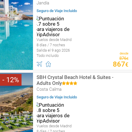
Jandía
Seguro de Viaje Incluido
Vuelos desde Madrid
8 días / 7 noches
Salida el 9 ago 2026
desde
Todo incluido
876
€
867
€
SBH Crystal Beach Hotel & Suites -
12
Adults Only
Costa Calma
Seguro de Viaje Incluido
Vuelos desde Madrid
8 días / 7 noches