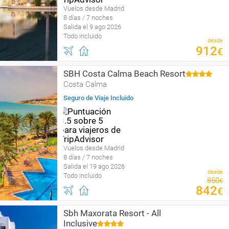
Vuelos desde Madrid
8 días / 7 noches
Salida el 9 ago 2026
Todo incluido
desde
912
€
SBH Costa Calma Beach Resort
Costa Calma
Seguro de Viaje Incluido
Vuelos desde Madrid
8 días / 7 noches
Salida el 19 ago 2026
desde
Todo incluido
850
€
842
€
Sbh Maxorata Resort - All
Inclusive