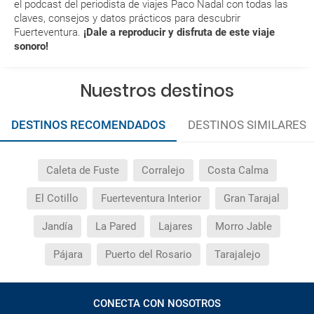
el podcast del periodista de viajes Paco Nadal con todas las
claves, consejos y datos prácticos para descubrir
Al realizar la reserva, uno de los servicios ha
Fuerteventura.
¡Dale a reproducir y disfruta de este viaje
sonoro!
quedado de pendiente de confirmación ¿Cómo
sabré si se confirma el viaje?
Nuestros destinos
¿Cómo sé si hay plazas disponibles en el viaje que
quiero al hacer mi solicitud de reserva?
DESTINOS RECOMENDADOS
DESTINOS SIMILARES
Si tengo los traslados incluidos, ¿dónde debo
dirigirme?
Caleta de Fuste
Corralejo
Costa Calma
El Cotillo
Fuerteventura Interior
Gran Tarajal
¿Incluye algún seguro de viaje mi reserva?
Jandía
La Pared
Lajares
Morro Jable
¿Cuáles son las condiciones generales en las
reservas de viajes?
Pájara
Puerto del Rosario
Tarajalejo
¿Cuáles son los impuestos de entrada y salida del
CONECTA CON NOSOTROS
país si viajo a América?