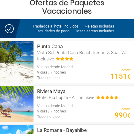
Ofertas de Paquetes
Vacacionales
Traslados al hotel incluidos
Maletas incluidas
Facilidades de pago
Tasas aéreas incluidas
Punta Cana
Vista Sol Punta Cana Beach Resort & Spa - All
Inclusive
Vuelos desde Madrid
desde
9 días / 7 noches
1151
€
Todo incluido
Riviera Maya
Hotel Riu Lupita - All Inclusive
Vuelos desde Madrid
desde
9 días / 7 noches
990
€
Todo incluido
La Romana - Bayahibe