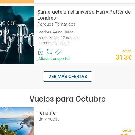
Sumérgete en el universo Harry Potter de
Londres
Parques Temáticos
Londres, Reino Unido
Desde 3 días / 2 noches
Entradas incluidas
desde
313
€
¡Añade transporte!
VER MÁS OFERTAS
Vuelos para Octubre
Tenerife
Ida y vuelta
desde