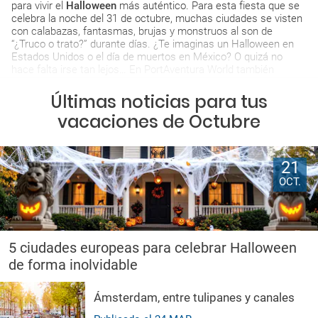
para vivir el
Halloween
más auténtico. Para esta fiesta que se
celebra la noche del 31 de octubre, muchas ciudades se visten
con calabazas, fantasmas, brujas y monstruos al son de
“¿Truco o trato?” durante días. ¿Te imaginas un Halloween en
Estados Unidos o el día de muertos en México? O quizá no
hace falta irse tan lejos… En PortAventura World también
puedes vivir un Halloween terroríficamente divertido con toda la
familia o, si lo prefieres, desconectar en un hotel de playa
Últimas noticias para tus
tematizado para la ocasión. Además, el 1 de noviembre, el día
vacaciones de Octubre
de Todos los Santos, también es festivo nacional así que no
hay excusas para no hacer una escapada a alguna capital
europea o ciudad de España. Como ves son muchas las
posibilidades para viajar tanto solo, en familia, con amigos o en
21
pareja. No lo dudes más. En Logitravel encontrarás las mejores
OCT.
ofertas y promociones para tus vacaciones en octubre.
5 ciudades europeas para celebrar Halloween
de forma inolvidable
Ámsterdam, entre tulipanes y canales