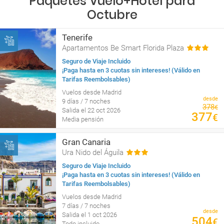
Paquetes Vuelo+Hotel para
Octubre
Tenerife
Apartamentos Be Smart Florida Plaza
Seguro de Viaje Incluido
¡Paga hasta en 3 cuotas sin intereses! (Válido en
Tarifas Reembolsables)
Vuelos desde Madrid
desde
9 días / 7 noches
378
€
Salida el 22 oct 2026
377
€
Media pensión
Gran Canaria
Ura Nido del Águila
Seguro de Viaje Incluido
¡Paga hasta en 3 cuotas sin intereses! (Válido en
Tarifas Reembolsables)
Vuelos desde Madrid
7 días / 7 noches
desde
Salida el 1 oct 2026
504
€
Todo incluido