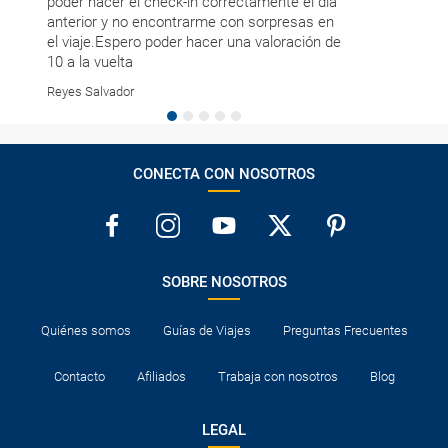
poder hacer el check-in correctamente el dia
gestión de l
anterior y no encontrarme con sorpresas en
Eduardo Jesu
el viaje.Espero poder hacer una valoración de
10 a la vuelta
Reyes Salvador
CONECTA CON NOSOTROS
SOBRE NOSOTROS
Quiénes somos
Guías de Viajes
Preguntas Frecuentes
Contacto
Afiliados
Trabaja con nosotros
Blog
LEGAL