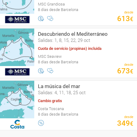
MSC Grandiosa
8 días desde Barcelona
desde
613
€
Descubriendo el Mediterráneo
Salidas: 1, 8, 15, 22, 29 oct
Cuota de servicio (propinas) incluida
MSC Seaview
8 días desde Barcelona
desde
673
€
La música del mar
Salidas: 4, 11, 18, 25 oct
Cambio gratis
Costa Toscana
8 días desde Barcelona
desde
349
€