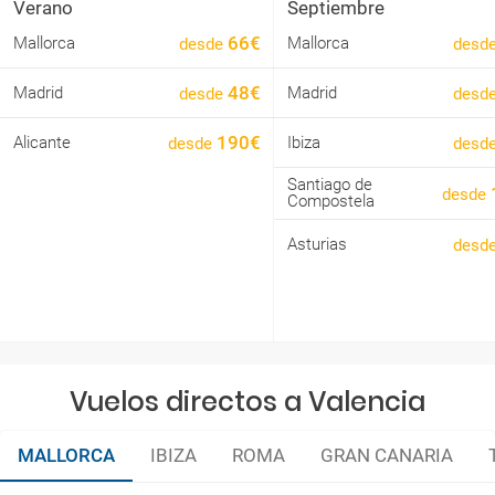
Verano
Septiembre
66€
Mallorca
Mallorca
desde
desd
48€
Madrid
Madrid
desde
desd
190€
Ibiza
Alicante
desd
desde
Santiago de
desde
Compostela
Asturias
desd
Vuelos directos a Valencia
MALLORCA
IBIZA
ROMA
GRAN CANARIA