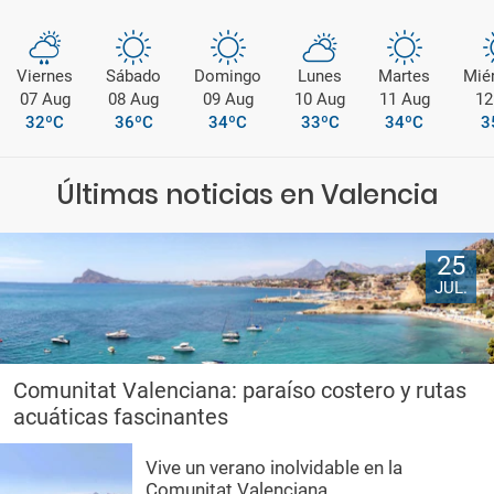
Viernes
Sábado
Domingo
Lunes
Martes
Mié
07 Aug
08 Aug
09 Aug
10 Aug
11 Aug
12
32ºC
36ºC
34ºC
33ºC
34ºC
3
Últimas noticias en Valencia
25
JUL.
Comunitat Valenciana: paraíso costero y rutas
acuáticas fascinantes
Vive un verano inolvidable en la
Comunitat Valenciana