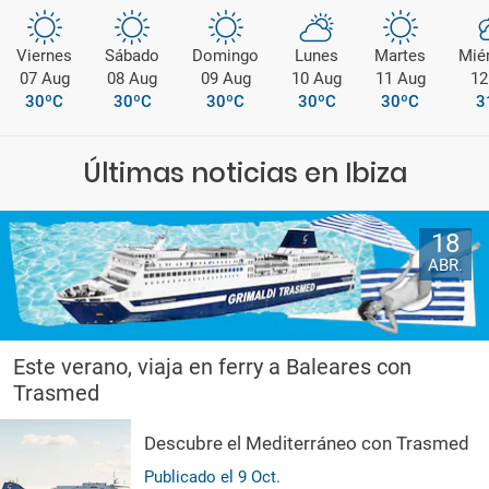
Viernes
Sábado
Domingo
Lunes
Martes
Mié
07 Aug
08 Aug
09 Aug
10 Aug
11 Aug
12
30ºC
30ºC
30ºC
30ºC
30ºC
3
Últimas noticias en Ibiza
18
ABR.
Este verano, viaja en ferry a Baleares con
Trasmed
Descubre el Mediterráneo con Trasmed
Publicado el
9
Oct.