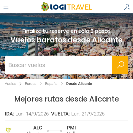
Finaliza tu reserva en sólo 3 pasos
Vuelos baratos desde Alicante
Buscar vuelos
Vuelos
Europa
España
Desde Alicante
Mejores rutas desde Alicante
IDA
:
Lun. 14/9/2026
VUELTA
:
Lun. 21/9/2026
ALC
PMI