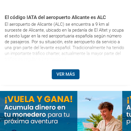
El código IATA del aeropuerto Alicante es ALC
El aeropuerto de Alicante (ALC) se encuentra a 9 km al
suroeste de Alicante, ubicado en la pedanía de El Altet y ocupa
el sexto lugar en la red aeroportuaria española según número
de pasajeros. Por su situación, este aeropuerto da servicio a
una gran parte del levante español. Tradicionalmente ha tenido
un importante tráfico charter, actualmente la mayor parte del
tráfico es regular e internacional.
VER MÁS