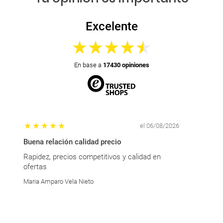
Excelente
En base a
17430 opiniones
el 06/08/2026
Buena relación calidad precio
La amabilid
Rapidez, precios competitivos y calidad en
La amabilid
ofertas
sido excelen
persona.
Maria Amparo Vela Nieto
Mari Carmen