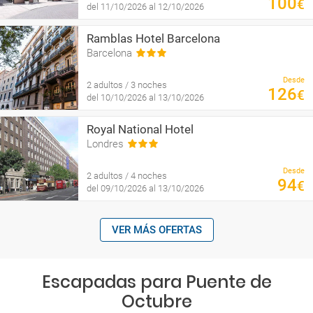
100
€
del 11/10/2026 al 12/10/2026
Ramblas Hotel Barcelona
Barcelona
Desde
2 adultos / 3 noches
126
€
del 10/10/2026 al 13/10/2026
Royal National Hotel
Londres
Desde
2 adultos / 4 noches
94
€
del 09/10/2026 al 13/10/2026
VER MÁS OFERTAS
Escapadas para Puente de
Octubre