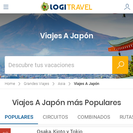
Viajes A Japón
Descubre tus vacaciones
Home
Grandes Viajes
Asia
Viajes A Japón
Viajes A Japón más Populares
POPULARES
CIRCUITOS
COMBINADOS
RUTA
Osaka, Kioto y Tokio