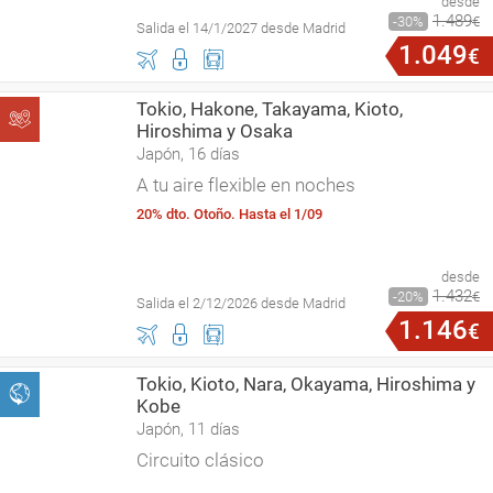
desde
1
.
489
30
€
Salida el 14/1/2027 desde Madrid
1
.
049
€
Tokio, Hakone, Takayama, Kioto,
Hiroshima y Osaka
Japón, 16 días
A tu aire flexible en noches
20% dto. Otoño. Hasta el 1/09
desde
1
.
432
20
€
Salida el 2/12/2026 desde Madrid
1
.
146
€
Tokio, Kioto, Nara, Okayama, Hiroshima y
Kobe
Japón, 11 días
Circuito clásico