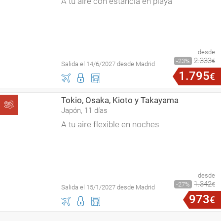
A tu aire con estancia en playa
desde
2
.
333
23
€
Salida el 14/6/2027 desde Madrid
1
.
795
€
Tokio, Osaka, Kioto y Takayama
Japón, 11 días
A tu aire flexible en noches
desde
1
.
342
27
€
Salida el 15/1/2027 desde Madrid
973
€