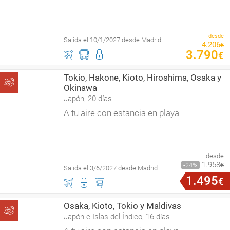
desde
Salida el 10/1/2027 desde Madrid
4
.
206
€
3
.
790
€
Tokio, Hakone, Kioto, Hiroshima, Osaka y
Okinawa
Japón, 20 días
A tu aire con estancia en playa
desde
1
.
958
24
€
Salida el 3/6/2027 desde Madrid
1
.
495
€
Osaka, Kioto, Tokio y Maldivas
Japón e Islas del Índico, 16 días