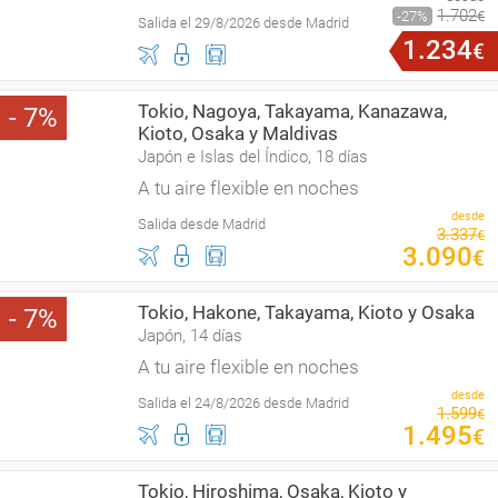
1
.
702
27
€
Salida el 29/8/2026 desde Madrid
1
.
234
€
Tokio, Nagoya, Takayama, Kanazawa,
7
Kioto, Osaka y Maldivas
Japón e Islas del Índico, 18 días
A tu aire flexible en noches
desde
Salida desde Madrid
3
.
337
€
3
.
090
€
Tokio, Hakone, Takayama, Kioto y Osaka
7
Japón, 14 días
A tu aire flexible en noches
desde
Salida el 24/8/2026 desde Madrid
1
.
599
€
1
.
495
€
Tokio, Hiroshima, Osaka, Kioto y