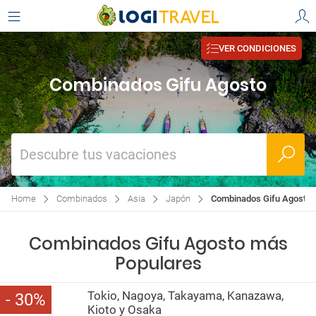
VER CONDICIONES
Combinados Gifu Agosto
Descubre tus vacaciones
Home
Combinados
Asia
Japón
Combinados Gifu Agosto
Combinados Gifu Agosto más
Populares
Tokio, Nagoya, Takayama, Kanazawa,
30
Kioto y Osaka