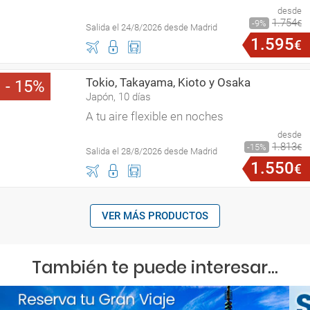
desde
1
.
754
9
€
Salida el 24/8/2026 desde Madrid
1
.
595
€
Tokio, Takayama, Kioto y Osaka
15
Japón, 10 días
A tu aire flexible en noches
desde
1
.
813
15
€
Salida el 28/8/2026 desde Madrid
1
.
550
€
VER MÁS PRODUCTOS
También te puede interesar...