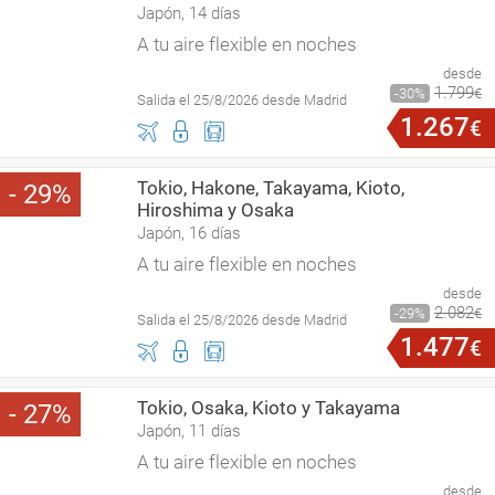
Japón, 14 días
A tu aire flexible en noches
desde
1
.
799
30
€
Salida el 25/8/2026 desde Madrid
1
.
267
€
Tokio, Hakone, Takayama, Kioto,
29
Hiroshima y Osaka
Japón, 16 días
A tu aire flexible en noches
desde
2
.
082
29
€
Salida el 25/8/2026 desde Madrid
1
.
477
€
Tokio, Osaka, Kioto y Takayama
27
Japón, 11 días
A tu aire flexible en noches
desde