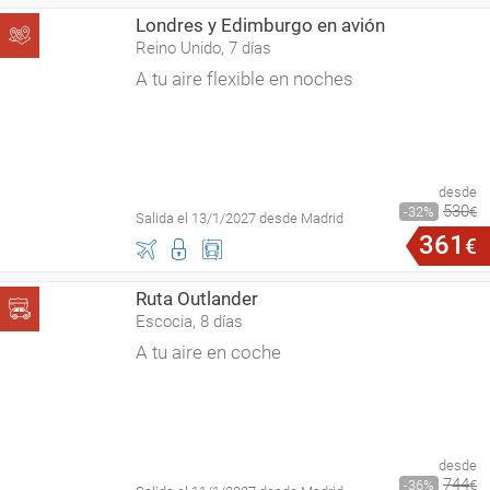
Londres y Edimburgo en avión
Reino Unido, 7 días
A tu aire flexible en noches
desde
530
32
€
Salida el 13/1/2027 desde Madrid
361
€
Ruta Outlander
Escocia, 8 días
A tu aire en coche
desde
744
36
€