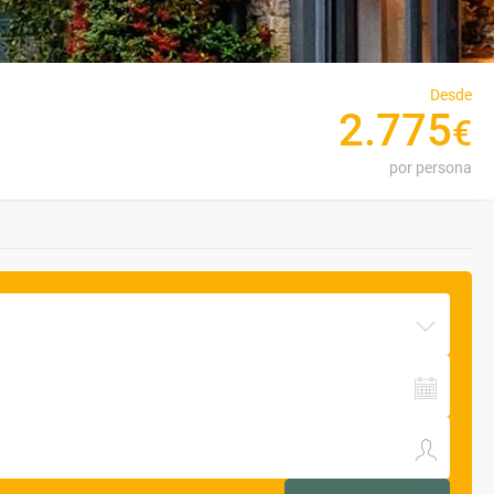
Desde
2
.
775
€
por persona