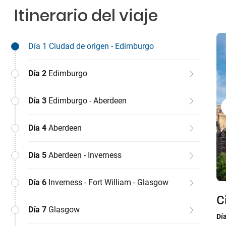
Itinerario del viaje
Día 1
Ciudad de origen - Edimburgo
Día 2
Edimburgo
Día 3
Edimburgo - Aberdeen
Día 4
Aberdeen
Día 5
Aberdeen - Inverness
Día 6
Inverness - Fort William - Glasgow
C
E
E
A
A
I
G
G
Día 7
Glasgow
Dí
Dí
Dí
Dí
Dí
Dí
Dí
Dí