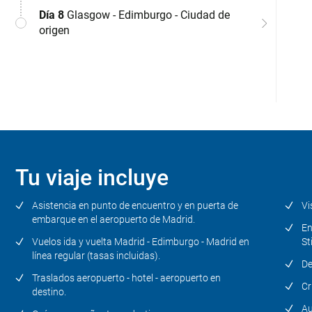
geo
bat
Con
sit
pri
Geo
nue
Día 8
Glasgow - Edimburgo - Ciudad de
ha
ser
hot
mu
más
fam
pai
y 
origen
Ce
Con
Lo
Tu viaje incluye
Asistencia en punto de encuentro y en puerta de
Vi
embarque en el aeropuerto de Madrid.
En
Vuelos ida y vuelta Madrid - Edimburgo - Madrid en
St
línea regular (tasas incluidas).
De
Traslados aeropuerto - hotel - aeropuerto en
Cr
destino.
Au