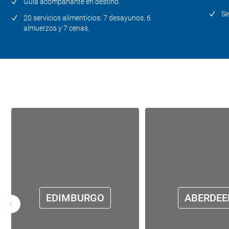
Guía acompañante en destino.
Se
20 servicios alimenticios: 7 desayunos, 6
almuerzos y 7 cenas.
EDIMBURGO
ABERDEE