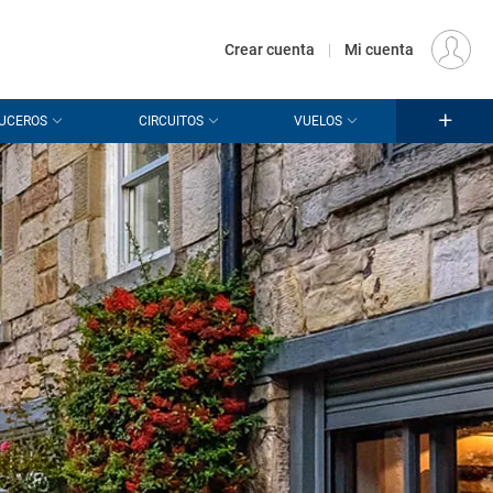
€
Origen
MADRID (MAD)
ES
EUR
Crear cuenta
|
Mi cuenta
UCEROS
CIRCUITOS
VUELOS