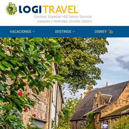
CONTACTO
PREGUNTAS FRECUENTES
Escocia: Especial +60 Senior Escocia,
paisajes y leyendas, circuito clásico
VACACIONES
DESTINOS
DISNEY