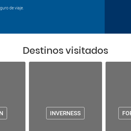
guro de viaje.
Destinos visitados
N
INVERNESS
FO