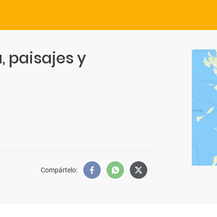
, paisajes y
Compártelo
: