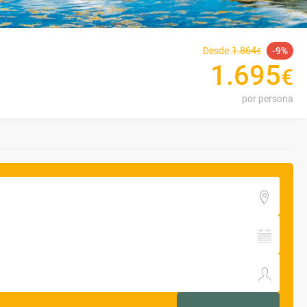
1
.
864
Desde
9
€
1
.
695
€
por persona