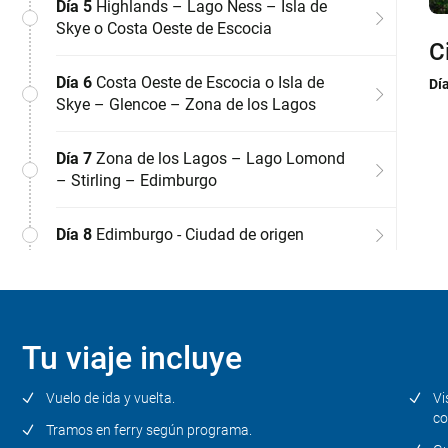
Día 5
Highlands – Lago Ness – Isla de
Skye o Costa Oeste de Escocia
C
E
E
A
H
C
Z
E
Día 6
Costa Oeste de Escocia o Isla de
Dí
Dí
Dí
Dí
Dí
Dí
Dí
Dí
Skye – Glencoe – Zona de los Lagos
ele
pan
nue
don
atm
Lom
tam
uni
dis
Don
de 
ori
esp
St 
Cul
Cui
es
(co
Día 7
Zona de los Lagos – Lago Lomond
de 
pie
por
con
– Stirling – Edimburgo
Cas
pa
Día 8
Edimburgo - Ciudad de origen
Tu viaje incluye
Vuelo de ida y vuelta.
Vi
co
Tramos en ferry según programa.