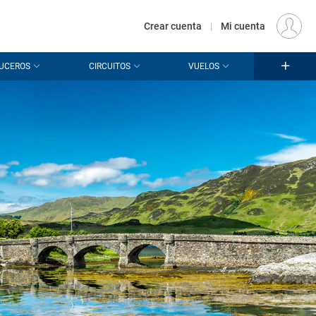
€
Origen
MADRID (MAD)
ES
EUR
Crear cuenta
|
Mi cuenta
UCEROS
CIRCUITOS
VUELOS