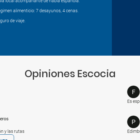
ía local acompañante de habla española.
gimen alimenticio: 7 desayunos, 4 cenas.
guro de viaje.
Opiniones Escocia
F
Es esp
reros
P
ón y las rutas
Edimbu