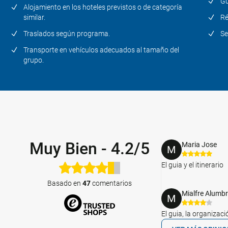
Gu
Alojamiento en los hoteles previstos o de categoría
similar.
Ré
Traslados según programa.
Se
Transporte en vehículos adecuados al tamaño del
grupo.
Muy Bien
-
4.2/5
Maria Jose
M
El guia y el itinerario
Basado en
47
comentarios
Mialfre Alumb
M
El guia, la organizaci