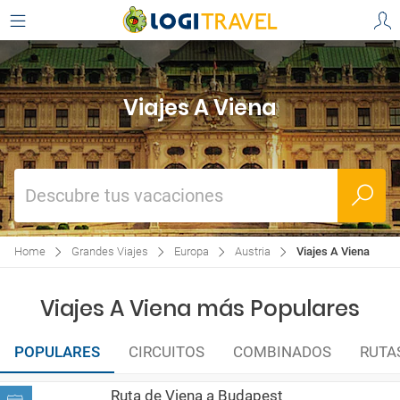
Viajes A Viena
Descubre tus vacaciones
Home
Grandes Viajes
Europa
Austria
Viajes A Viena
Viajes A Viena más Populares
POPULARES
CIRCUITOS
COMBINADOS
RUTA
Ruta de Viena a Budapest