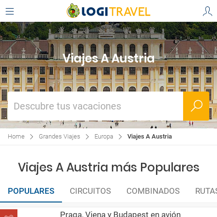
Viajes A Austria
Descubre tus vacaciones
Home
Grandes Viajes
Europa
Viajes A Austria
Viajes A Austria más Populares
POPULARES
CIRCUITOS
COMBINADOS
RUTA
Praga, Viena y Budapest en avión