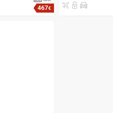
569
€
18
467
€