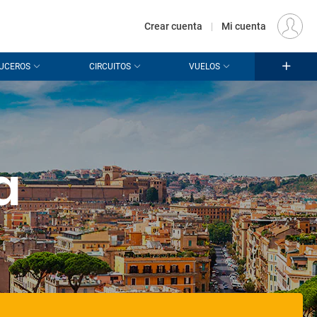
€
Origen
MADRID (MAD)
ES
EUR
Crear cuenta
|
Mi cuenta
UCEROS
CIRCUITOS
VUELOS
a