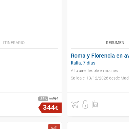
ITINERARIO
RESUMEN
Roma y Florencia en a
Italia, 7 días
A tu aire flexible en noches
Salida el 13/12/2026 desde Mad
529
€
35
344
€