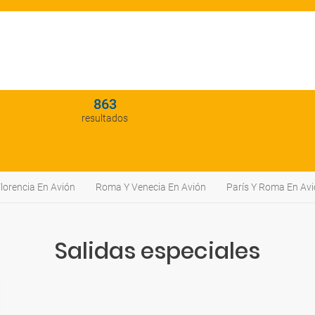
863
resultados
lorencia En Avión
Roma Y Venecia En Avión
París Y Roma En Av
Salidas especiales