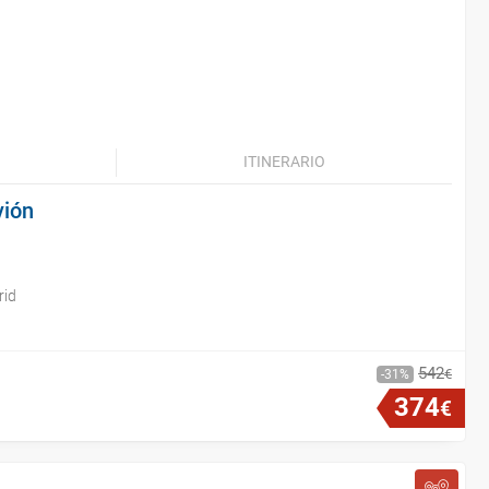
ITINERARIO
vión
rid
542
€
31
374
€