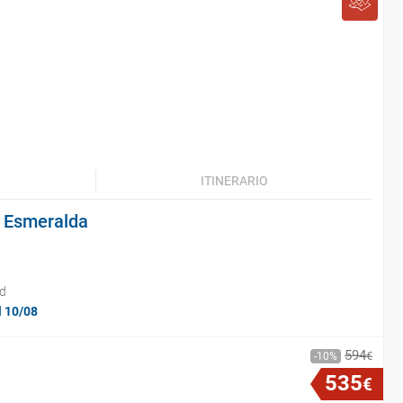
ITINERARIO
a Esmeralda
id
l 10/08
594
€
10
535
€