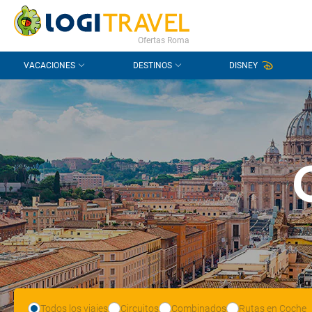
CONTACTO
PREGUNTAS FRECUENTES
Ofertas Roma
VACACIONES
DESTINOS
DISNEY
Todos los viajes
Circuitos
Combinados
Rutas en Coche