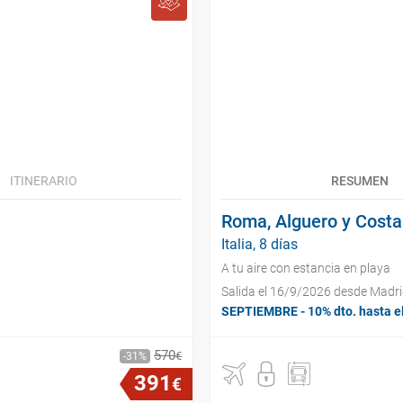
ITINERARIO
RESUMEN
Roma, Alguero y Cost
Italia, 8 días
A tu aire con estancia en playa
Salida el 16/9/2026 desde Madr
SEPTIEMBRE - 10% dto. hasta e
570
€
31
391
€