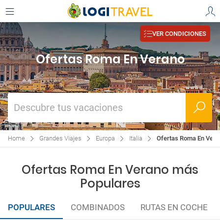
VER CONDICIONES
Ofertas Roma En Verano
Descubre tus vacaciones
Home
Grandes Viajes
Europa
Italia
Ofertas Roma En Vera
Ofertas Roma En Verano más
Populares
POPULARES
COMBINADOS
RUTAS EN COCHE