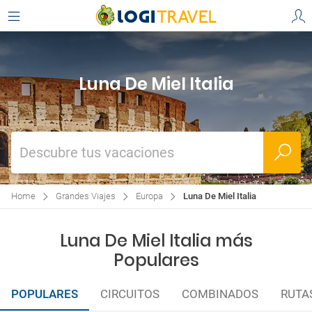
Luna De Miel Italia
Descubre tus vacaciones
Home
Grandes Viajes
Europa
Luna De Miel Italia
Luna De Miel Italia más
Populares
POPULARES
CIRCUITOS
COMBINADOS
RUTA