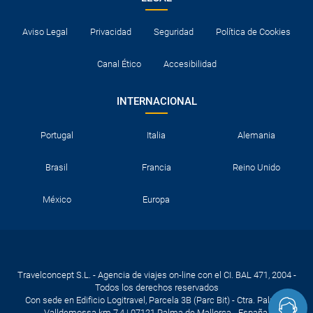
Aviso Legal
Privacidad
Seguridad
Política de Cookies
Canal Ético
Accesibilidad
INTERNACIONAL
Portugal
Italia
Alemania
Brasil
Francia
Reino Unido
México
Europa
Travelconcept S.L. - Agencia de viajes on-line con el CI. BAL 471, 2004 -
Todos los derechos reservados
Con sede en Edificio Logitravel, Parcela 3B (Parc Bit) - Ctra. Palma -
Valldemossa km 7,4 | 07121 Palma de Mallorca - España.