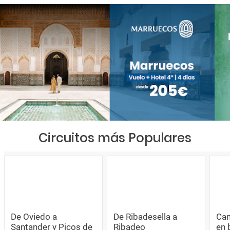
Circuitos más Populares
De Oviedo a
De Ribadesella a
Cam
Santander y Picos de
Ribadeo
en 