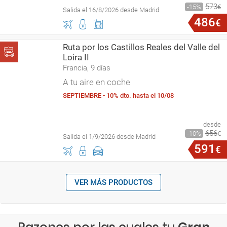
573
15
€
Salida el 16/8/2026 desde Madrid
486
€
Ruta por los Castillos Reales del Valle del
Loira II
Francia, 9 días
A tu aire en coche
SEPTIEMBRE - 10% dto. hasta el 10/08
desde
656
10
€
Salida el 1/9/2026 desde Madrid
591
€
VER MÁS PRODUCTOS