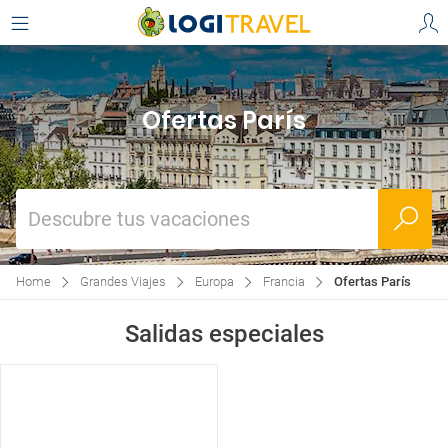
Ofertas París
Descubre tus vacaciones
Home
Grandes Viajes
Europa
Francia
Ofertas París
Salidas especiales