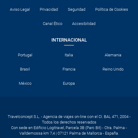
Aviso Legal
Privacidad
Seguridad
Política de Cookies
Canal Ético
Accesibilidad
INTERNACIONAL
Portugal
Italia
Alemania
Brasil
Francia
Reino Unido
México
Europa
Travelconcept S.L. - Agencia de viajes on-line con el CI. BAL 471, 2004 -
Todos los derechos reservados
Con sede en Edificio Logitravel, Parcela 3B (Parc Bit) - Ctra. Palma -
Valldemossa km 7,4 | 07121 Palma de Mallorca - España.