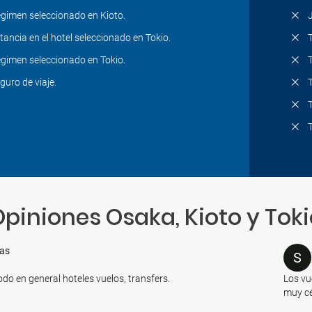
gimen seleccionado en Kioto.
tancia en el hotel seleccionado en Tokio.
gimen seleccionado en Tokio.
guro de viaje.
piniones Osaka, Kioto y Toki
das
S
odo en general hoteles vuelos, transfers.
Los vu
muy cé