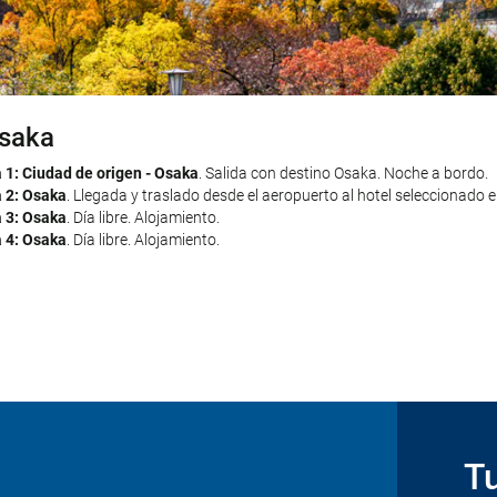
saka
ioto
okio
a 1: Ciudad de origen - Osaka
 5: Osaka - Kioto
 8: Kioto - Tokio
. Traslado desde el hotel seleccionado en Kioto al hotel s
. Traslado desde el hotel seleccionado en Osaka al hotel 
. Salida con destino Osaka. Noche a bordo.
a 2: Osaka
ojamiento.
ojamiento.
. Llegada y traslado desde el aeropuerto al hotel seleccionado e
a 3: Osaka
 6: Kioto
 9: Tokio
. Día libre. Alojamiento.
. Día libre. Alojamiento.
. Día libre. Alojamiento.
a 4: Osaka
 7: Kioto
 10: Tokio - Ciudad de origen
. Día libre. Alojamiento.
. Día libre. Alojamiento.
. Traslado al aeropuerto por cuenta propia. 
stros servicios.
Tu