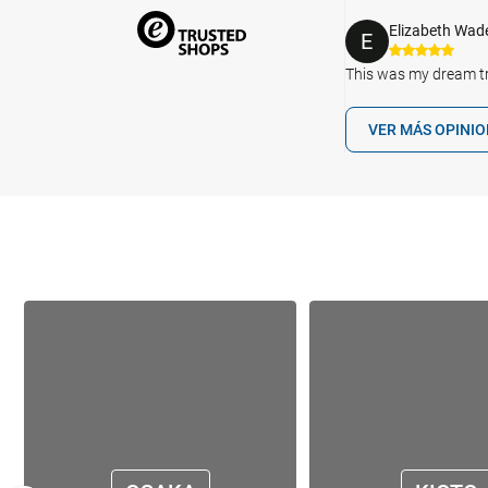
Elizabeth Wad
E
This was my dream tri
VER MÁS OPINI