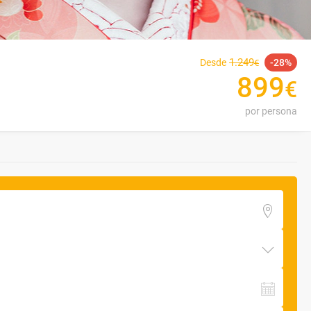
1
.
249
Desde
28
€
899
€
por persona