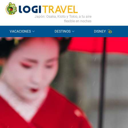
CONTACTO
PREGUNTAS FRECUENTES
Japón: Osaka, Kioto y Tokio, a tu aire
flexible en noches
VACACIONES
DESTINOS
DISNEY