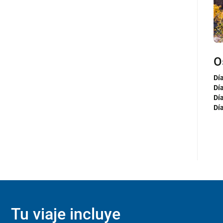
O
K
T
Dí
Día
Día
Dí
Al
Al
Dí
Día
Día
Dí
Día
Día
nue
Tu viaje incluye