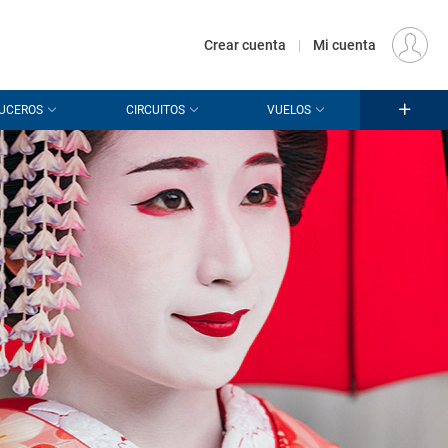
€
Origen
MADRID (MAD)
ES
EUR
Crear cuenta
|
Mi cuenta
UCEROS
CIRCUITOS
VUELOS