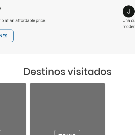
e
J
p at an affordable price.
Una cu
moder
ONES
Destinos visitados