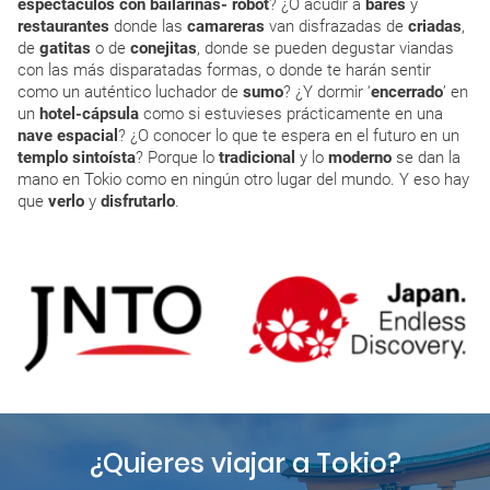
espectáculos
con bailarinas- robot
? ¿O acudir a
bares
y
restaurantes
donde las
camareras
van disfrazadas de
criadas
,
de
gatitas
o de
conejitas
, donde se pueden degustar viandas
con las más disparatadas formas, o donde te harán sentir
como un auténtico luchador de
sumo
? ¿Y dormir ‘
encerrado
’ en
un
hotel-cápsula
como si estuvieses prácticamente en una
nave espacial
? ¿O conocer lo que te espera en el futuro en un
templo
sintoísta
? Porque lo
tradicional
y lo
moderno
se dan la
mano en Tokio como en ningún otro lugar del mundo. Y eso hay
que
verlo
y
disfrutarlo
.
¿Quieres viajar a Tokio?