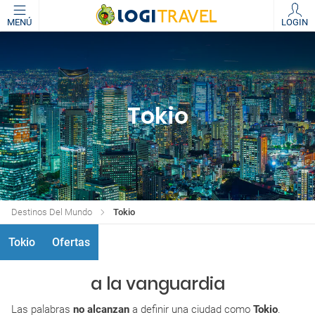
MENÚ
LOGIN
Tokio
Destinos Del Mundo
Tokio
Tokio
Ofertas
a la vanguardia
Las palabras
no alcanzan
a definir una ciudad como
Tokio
.