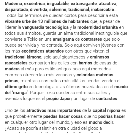
Moderna
,
excéntrica
,
inigualable
,
extravagante
,
atractiva
,
disparatada
,
divertida
,
solemne
,
tradicional
,
inabarcable
…
Todos los términos se quedan cortos para describir a esta
vibrante
urbe
de 13 millones de habitantes
que, a pesar de
liderar la
vanguardia
tecnológica
y la
modernidad
urbanita
en
todos sus ámbitos, guarda un alma tradicional inextinguible que
convierte a Tokio en una
amalgama
de
contrastes
que solo
puede ser vivida y no contada. Solo aquí conviven jóvenes con
los más
excéntricos
atuendos
con otros que visten el
tradicional
kimono
; solo aquí gigantescos y
ominosos
rascacielos
comparten las calles con
barrios
de casas de
madera
al más puro estilo antiguo; solo aquí mercados
enormes ofrecen las más variadas y
coloridas
materias
primas
, mientras unas calles más allá las tiendas venden el
último
grito
en tecnología o las últimas novedades en el
mundo
del ‘manga’
. Porque Tokio condensa entre sus calles y
avenidas lo que es el
propio
Japón
, un lugar de
contrastes
.
Uno de los
atractivos más importantes
de la
capital
nipona
es
que probablemente
puedas
hacer
cosas
que no
podrías
hacer
en cualquier otro lugar del mundo, y eso es
mucho
decir
.
¿Acaso se podría asistir en otra ciudad del globo a