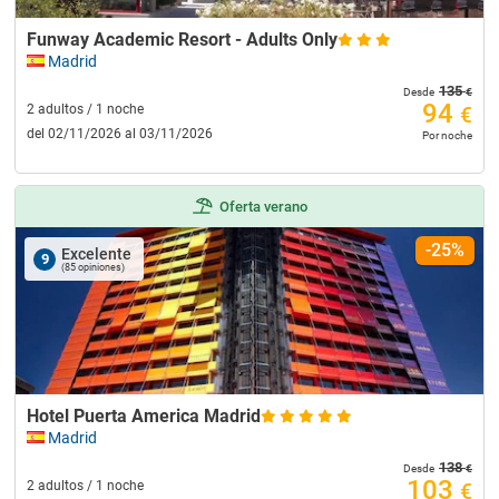
Funway Academic Resort - Adults Only
Madrid
135
€
Desde
94
2 adultos / 1 noche
€
del 02/11/2026 al 03/11/2026
Por noche
Oferta verano
-25%
Excelente
9
(85 opiniones)
Hotel Puerta America Madrid
Madrid
138
€
Desde
103
2 adultos / 1 noche
€