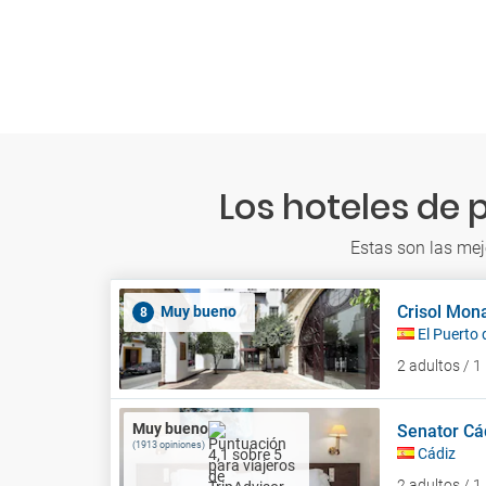
Los hoteles de 
Estas son las mej
Crisol Mon
Muy bueno
8
El Puerto
2 adultos / 
Muy bueno
Senator Cád
(1913 opiniones)
Cádiz
2 adultos / 