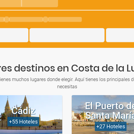
es destinos en Costa de la L
tienes muchos lugares donde elegir. Aquí tienes los principales d
necesitas
El Puerto d
Cádiz
Santa Marí
+55
Hoteles
+27
Hoteles