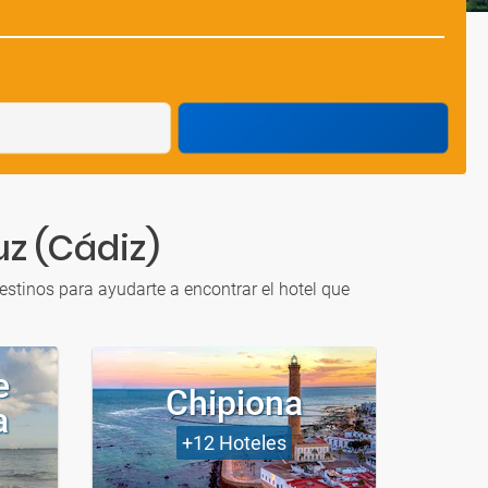
uz (Cádiz)
estinos para ayudarte a encontrar el hotel que
e
Chipiona
Co
a
+12
Hoteles