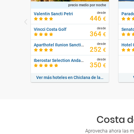
precio medio por noche
desde
Valentin Sancti Petri
Parado
446
€
desde
Vincci Costa Golf
364
€
desde
Aparthotel Ilunion Sancti Petri
252
€
desde
Iberostar Selection Andalucía Playa
350
€
Ver más hoteles en Chiclana de la Frontera
Costa d
Aprovecha ahora las mej