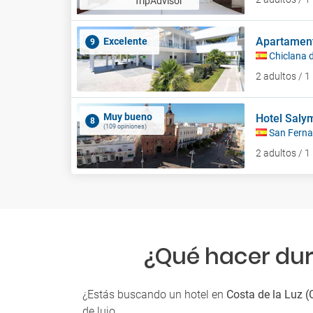
Apartament
Excelente
9
Chiclana d
2 adultos / 
Muy bueno
Hotel Saly
8
(109 opiniones)
San Fern
2 adultos / 
¿Qué hacer dura
¿Estás buscando un hotel en
Costa de la Luz (
de lujo.