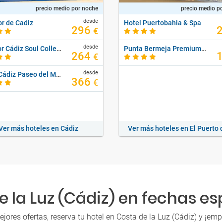
precio medio por noche
precio medio p
desde
r de Cadiz
Hotel Puertobahia & Spa
296
€
desde
Senator Cádiz Soul Collection
Punta Bermeja Premium Beach Hotel
264
€
desde
Hotel Cádiz Paseo del Mar, Affiliated By Meliá
366
€
Ver más hoteles en Cádiz
e la Luz (Cádiz) en fechas es
ores ofertas, reserva tu hotel en Costa de la Luz (Cádiz) y ¡em