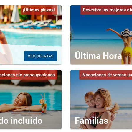
¡Últimas plazas!
Descubre las mejores of
Última Hora
VER OFERTAS
aciones sin preocupaciones
¡Vacaciones de verano ju
do incluido
Familias