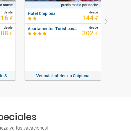
or noche
precio medio por noche
desde
desde
Hotel Chipiona
216
144
€
€
desde
desde
Apartamentos Turísticos La Plaza
188
302
€
€
Ver más hoteles en El Puerto de Santa María
Ver más hoteles en Chipiona
Ver más
peciales
pieza ya tus vacaciones!