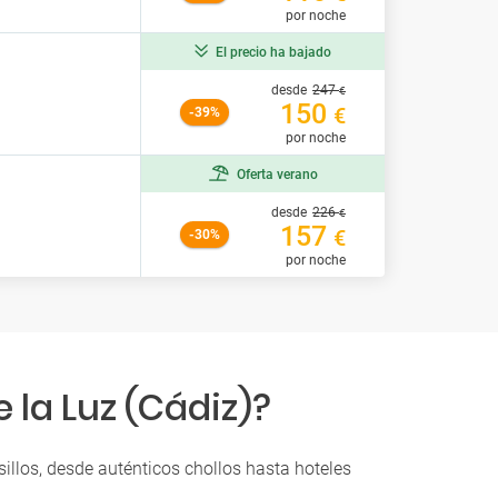
por noche
El precio ha bajado
desde
247
€
150
€
-39%
por noche
Oferta verano
desde
226
€
157
€
-30%
por noche
 la Luz (Cádiz)?
illos, desde auténticos chollos hasta hoteles