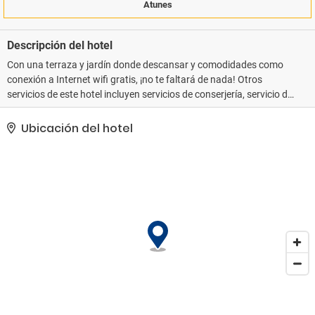
Atunes
Descripción del hotel
Con una terraza y jardín donde descansar y comodidades como
conexión a Internet wifi gratis, ¡no te faltará de nada! Otros
servicios de este hotel incluyen servicios de conserjería, servicio de
cuidado infantil (de pago) y servicio de celebración de bodas..
Tendrás tintorería, consigna de equipaje y una lavandería a tu
Ubicación del hotel
disposición. Se ofrece servicio de transporte al aeropuerto (ida y
vuelta) de pago previa petición..