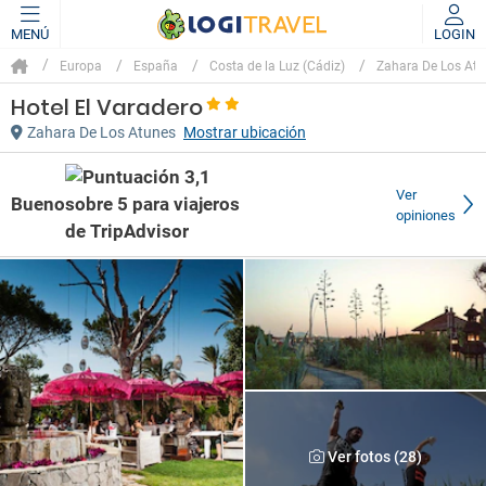
MENÚ
LOGIN
Europa
España
Costa de la Luz (Cádiz)
Zahara De Los At
Hotel El Varadero
Zahara De Los Atunes
Mostrar ubicación
Ver
Bueno
opiniones
Ver fotos (28)