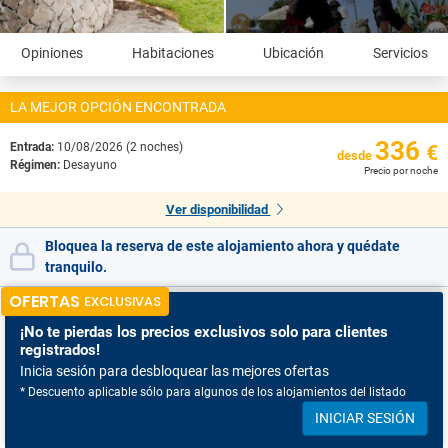
Opiniones
Habitaciones
Ubicación
Servicios
LA MEJOR OPCIÓN ENCONTRADA
336
Entrada:
10/08/2026 (2 noches)
€
desde
Régimen:
Desayuno
Precio por noche
Ver disponibilidad
Bloquea la reserva de este alojamiento ahora y quédate
tranquilo.
OFERTAS
EXCLUSIVAS
¡No te pierdas
los precios exclusivos solo para clientes
registrados!
Inicia sesión para desbloquear las mejores ofertas
* Descuento aplicable sólo para algunos de los alojamientos del listado
INICIAR SESIÓN