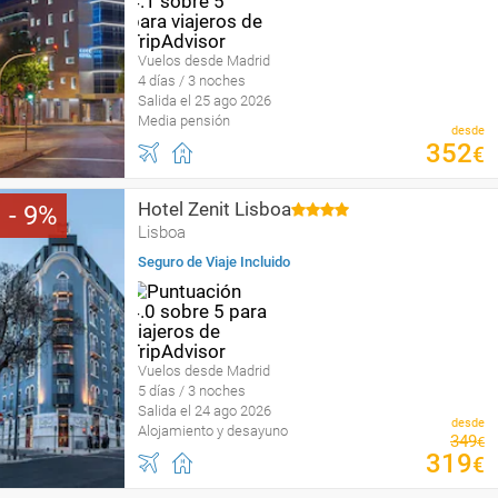
Vuelos desde Madrid
4 días / 3 noches
Salida el 25 ago 2026
Media pensión
desde
352
€
Hotel Zenit Lisboa
9
Lisboa
Seguro de Viaje Incluido
Vuelos desde Madrid
5 días / 3 noches
Salida el 24 ago 2026
desde
Alojamiento y desayuno
349
€
319
€