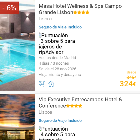
Masa Hotel Wellness & Spa Campo
6
Grande Lisbon
Lisboa
Seguro de Viaje Incluido
Vuelos desde Madrid
4 días / 3 noches
Salida el 28 ago 2026
desde
Alojamiento y desayuno
345
€
324
€
Vip Executive Entrecampos Hotel &
Conference
Lisboa
Seguro de Viaje Incluido