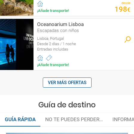
desde
198
€
¡Añade transporte!
Oceanoarium Lisboa
Escapadas con niños
Lisboa, Portugal
Desde 2 días / 1 noche
Entradas incluidas
¡Añade transporte!
VER MÁS OFERTAS
Guía de destino
GUÍA RÁPIDA
NO TE PUEDES PERDER...
INFORMA
¿Conoces todos los secretos de Lisboa?