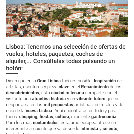
Organiza tu viaje
La documentación de tu reserva te será enviada por mail en el
momento que el pago de la reserva esté realizado completamente.
Documentación y descuentos
Respecto a las tarjetas de embarque, casi todas las compañías aéreas
¡A bordo del famoso tranvía 28!
tienen ya todos sus billetes electrónicos por lo que podrás obtenerlas
directamente en los mostradores de la aerolínea o realizando el check-
Lisboa: Tenemos una selección de ofertas de
in por su web.
¿Cómo llegar?
Rumbo al centro
Torre de Belém
Conocer los
vuelos, hoteles, paquetes, coches de
de la ciudad
misterios de
Eso sí, deberás estar atento si viajas con una compañía low cost, debido
alquiler,... Consúltalas todas pulsando un
a que muchas de ellas exigen la presentación de la tarjeta de embarque
¿Dónde alojarse?
Quinta Regal
(que deberás realizar a través de su web) para que no te carguen un
botón:
suplemento extra en el mismo aeropuerto.
En caso de tener que enviarte la documentación de un paquete
Dicen que en la
Gran Lisboa
todo es posible.
Inspiración
de
vacacional (Caribe, circuitos, tours...) te enviaremos la documentación
artistas, escritores y pieza
clave
en el
Renacimiento
de los
de tu reserva alrededor de 10 días antes de salida, la cual deberás
descubrimientos
, esta
ciudad milenaria
comparte con el
imprimir y llevar contigo en el viaje.
visitante una
atractiva historia
y un
vibrante futuro
que se
Esta documentación te será requerida en el mostrador de la compañía
desparrama en las
mil propuestas
artísticas, culturales y de
aérea a la hora de realizar el check-in el día de la salida.
ocio de la
nueva Lisboa
. Aquí encontrarás de todo y para
todos:
shopping
,
fiestas
,
cultura
, excelente
gastronomía
…
Para los más
noctámbulos
, esta urbe europea ofrece un
MODIFICACIÓN ó CANCELACIÓN ¿Puedo anular o
interesante ambiente que va desde lo
intimista
y
selecto
,