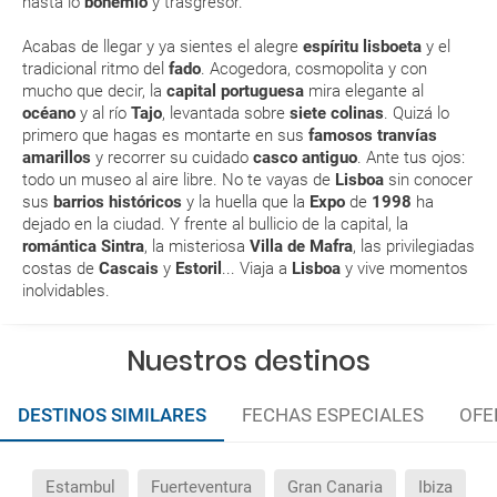
modificar una reserva del viaje? ¿Qué gastos puede
hasta lo
bohemio
y trasgresor.
generar una anulación o modificación del viaje?
Acabas de llegar y ya sientes el alegre
espíritu lisboeta
y el
tradicional ritmo del
fado
. Acogedora, cosmopolita y con
¿Qué caducidad debe tener mi pasaporte para ir
mucho que decir, la
capital portuguesa
mira elegante al
a...?
océano
y al río
Tajo
, levantada sobre
siete colinas
. Quizá lo
primero que hagas es montarte en sus
famosos tranvías
amarillos
y recorrer su cuidado
casco antiguo
. Ante tus ojos:
¿Con cuánta antelación tengo que estar en el
todo un museo al aire libre. No te vayas de
Lisboa
sin conocer
aeropuerto?
sus
barrios históricos
y la huella que la
Expo
de
1998
ha
dejado en la ciudad. Y frente al bullicio de la capital, la
RESERVAR ¿Cómo puedo reservar un viaje de
romántica Sintra
, la misteriosa
Villa de Mafra
,
las privilegiadas
costas de
Cascais
y
Estoril
... Viaja a
Lisboa
y vive momentos
paquete vacacional en la página web?
inolvidables.
Al realizar la reserva, uno de los servicios ha
quedado de pendiente de confirmación ¿Cómo
Nuestros destinos
sabré si se confirma el viaje?
DESTINOS SIMILARES
FECHAS ESPECIALES
OFE
¿Cómo sé si hay plazas disponibles en el viaje que
quiero al hacer mi solicitud de reserva?
Estambul
Fuerteventura
Gran Canaria
Ibiza