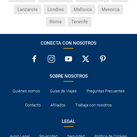
Si tengo los traslados incluidos, ¿dónde debo
Lanzarote
Londres
Mallorca
Menorca
dirigirme?
Roma
Tenerife
¿Incluye algún seguro de viaje mi reserva?
¿Cuáles son las condiciones generales en las
CONECTA CON NOSOTROS
reservas de viajes?
¿Cuáles son los impuestos de entrada y salida del
país si viajo a América?
SOBRE NOSOTROS
¿Qué hago si el traslado contratado del aeropuerto
Quiénes somos
Guías de Viajes
Preguntas Frecuentes
al hotel o viceversa no ha aparecido?
Contacto
Afiliados
Trabaja con nosotros
¿Necesito visado para poder ir a ...?
LEGAL
¿Por qué me sale el precio de un niño igual que el
precio de un adulto?
Aviso Legal
Privacidad
Seguridad
Política de Cookies