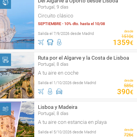
Del Algarve a Oporto desde Lisboa
Portugal, 9 días
Circuito clásico
SEPTIEMBRE - 10% dto. hasta el 10/08
desde
Salida el 7/9/2026 desde Madrid
1510
€
1359
€
Ruta por el Algarve y la Costa de Lisboa
Portugal, 8 días
A tu aire en coche
desde
Salida el 1/10/2026 desde Madrid
585
€
390
€
Lisboa y Madeira
Portugal, 8 días
A tu aire con estancia en playa
desde
Salida el 5/10/2026 desde Madrid
726
€