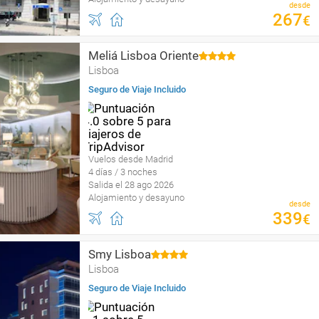
desde
267
€
Meliá Lisboa Oriente
Lisboa
Seguro de Viaje Incluido
Vuelos desde Madrid
4 días / 3 noches
Salida el 28 ago 2026
Alojamiento y desayuno
desde
339
€
Smy Lisboa
Lisboa
Seguro de Viaje Incluido