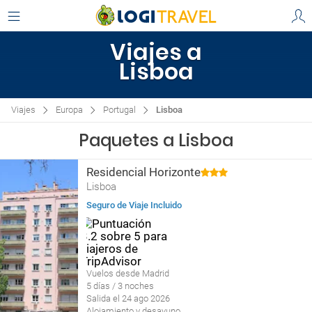
Viajes a
Lisboa
Viajes
Europa
Portugal
Lisboa
Paquetes a Lisboa
Residencial Horizonte
Lisboa
Seguro de Viaje Incluido
Vuelos desde Madrid
5 días / 3 noches
Salida el 24 ago 2026
Alojamiento y desayuno