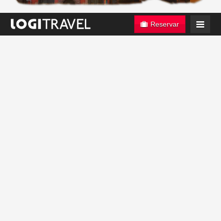
Reservar
Día 1: Ciudad de origen - Estocolmo
Salida con destino a Estocolmo. Llegada y traslado al hotel
seleccionado. Alojamiento.
Día 2: Estocolmo
Día libre. Alojamiento.
Día 3: Estocolmo
Día libre. Alojamiento
Día 4: Estocolmo - Copenhague
Traslado al aeropuerto con destino a Copenhague. Llegada,
traslado al hotel y alojamiento.
Día 5: Copenhague
Día libre. Alojamiento.
Día 6: Copenhague
Más de 2 millones de pasajeros
nos confiaron sus vacaciones en
Día libre. Alojamiento.
2025. ¿Los motivos?