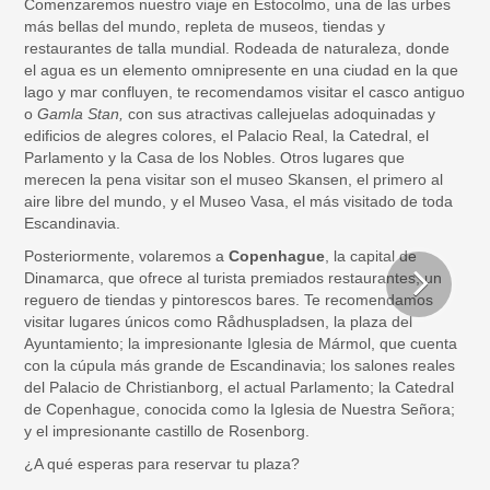
Comenzaremos nuestro viaje en Estocolmo, una de las urbes
más bellas del mundo, repleta de museos, tiendas y
restaurantes de talla mundial. Rodeada de naturaleza, donde
el agua es un elemento omnipresente en una ciudad en la que
lago y mar confluyen, te recomendamos visitar el casco antiguo
o
Gamla Stan,
con sus atractivas callejuelas adoquinadas y
edificios de alegres colores, el Palacio Real, la Catedral, el
Parlamento y la Casa de los Nobles. Otros lugares que
merecen la pena visitar son el museo Skansen, el primero al
aire libre del mundo, y el Museo Vasa, el más visitado de toda
Escandinavia.
Posteriormente, volaremos a
Copenhague
, la capital de
Dinamarca, que ofrece al turista premiados restaurantes, un
reguero de tiendas y pintorescos bares. Te recomendamos
visitar lugares únicos como Rådhuspladsen, la plaza del
Ayuntamiento; la impresionante Iglesia de Mármol, que cuenta
con la cúpula más grande de Escandinavia; los salones reales
del Palacio de Christianborg, el actual Parlamento; la Catedral
de Copenhague, conocida como la Iglesia de Nuestra Señora;
y el impresionante castillo de Rosenborg.
¿A qué esperas para reservar tu plaza?