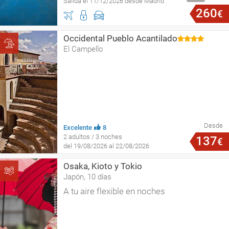
Salida el 11/12/2026 desde Madrid
260
€
Occidental Pueblo Acantilado
El Campello
Desde
Excelente
8
2 adultos / 3 noches
137
€
del 19/08/2026 al 22/08/2026
Osaka, Kioto y Tokio
Japón, 10 días
A tu aire flexible en noches