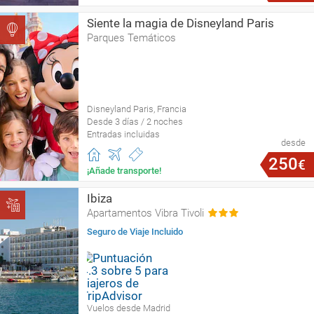
Siente la magia de Disneyland Paris
Parques Temáticos
Disneyland Paris, Francia
Desde 3 días / 2 noches
Entradas incluidas
desde
250
€
¡Añade transporte!
Ibiza
Apartamentos Vibra Tivoli
Seguro de Viaje Incluido
Vuelos desde Madrid