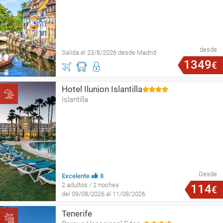
desde
Salida el 23/8/2026 desde Madrid
1349
€
Hotel Ilunion Islantilla
Islantilla
Desde
Excelente
8
2 adultos / 2 noches
114
€
del 09/08/2026 al 11/08/2026
Tenerife