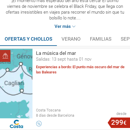
¡El momento más esperado del año está cerca! El último
viernes de noviembre se celebra el Black Friday, que llega con
ofertas irresistibles en viajes para recorrer el mundo sin que tu
bolsillo lo note....
Ver más
OFERTAS Y CHOLLOS
VERANO
FAMILIAS
SEP
La música del mar
Salidas: 13 sept hasta 01 nov
Experiencias a bordo: El punto más oscuro del mar de
las Baleares
Costa Toscana
desde
8 días desde Barcelona
299
€