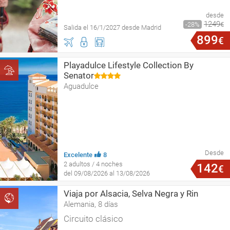
desde
1249
28
€
Salida el 16/1/2027 desde Madrid
899
€
Playadulce Lifestyle Collection By
Senator
Aguadulce
Desde
Excelente
8
2 adultos / 4 noches
142
€
del 09/08/2026 al 13/08/2026
Viaja por Alsacia, Selva Negra y Rin
Alemania, 8 días
Circuito clásico