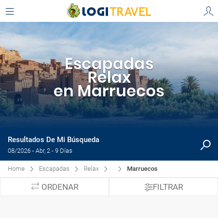
Escapadas
Relax
en Marruecos
Resultados De Mi Búsqueda
08/2026 - Abr, 2 - 9 Días
Home
Escapadas
Relax
Marruecos
ORDENAR
FILTRAR