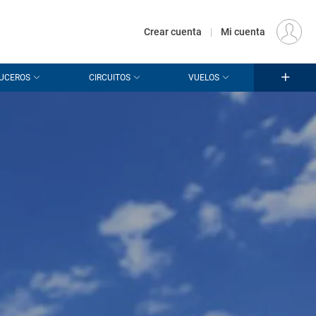
€
Origen
MADRID (MAD)
ES
EUR
Crear cuenta
|
Mi cuenta
UCEROS
CIRCUITOS
VUELOS
n