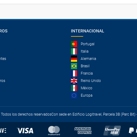
ROS
INTERNACIONAL
Portugal
Italia
ntes
Alemania
Brasil
Francia
tros
Reino Unido
México
Europa
 - Todos los derechos reservados
Con sede en Edificio Logitravel, Parcela 3B (Parc Bit