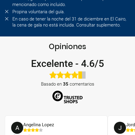
mencionado como incluido.
Propina voluntaria del guía.
En caso de tener la noche del 31 de diciembre en El Cairo,
la cena de gala no está incluida. Consultar suplemento.
Opiniones
Excelente
-
4.6/5
Basado en
35
comentarios
Angelina Lopez
Jord
A
J