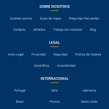
tomar como picnic o buffet según el horario del vuelo.
SOBRE NOSOTROS
El desayuno del último día se puede tomar en forma de
picnic o buffet, según el horario del vuelo de regreso a
Quiénes somos
Guías de Viajes
Preguntas Frecuentes
España.
Contacto
Afiliados
Trabaja con nosotros
Blog
LEGAL
Aviso Legal
Privacidad
Seguridad
Política de Cookies
Canal Ético
Accesibilidad
INTERNACIONAL
Portugal
Italia
Alemania
Brasil
Francia
Reino Unido