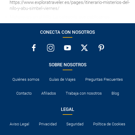
https://www.exploratraveler.es/pages/itinerario-misterios-del-
nilo-y-abu-simbel-viernes/
Motonaves en el Nilo: La categoría que publicamos
corresponde a la categorización oficial de la autoridad del
Ministerio de Turismo de Egipto. No obstante, dicha
CONECTA CON NOSOTROS
categoría no se corresponde, en la mayoría de los casos, con
los estándares de calidad europeos.
Posibilidad de elegir hoteles en el Centro de El Cairo con
suplemento, disponibles en: Cat C y Cat Premium.
La cama de la tercera persona en las habitaciones triples es
SOBRE NOSOTROS
cama SUPLETORIA plegable, adecuada para niños, pero no
para adultos.
Quiénes somos
Guías de Viajes
Preguntas Frecuentes
Consultar documentación necesaria para entrar a los
destinos visitados y para el tránsito en los países en los que
Contacto
Afiliados
Trabaja con nosotros
Blog
se realicen escalas aéreas.
Plazas limitadas. consulta condiciones.
LEGAL
Aviso Legal
Privacidad
Seguridad
Política de Cookies